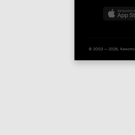
© 2003 —
2026
,
Кинопо