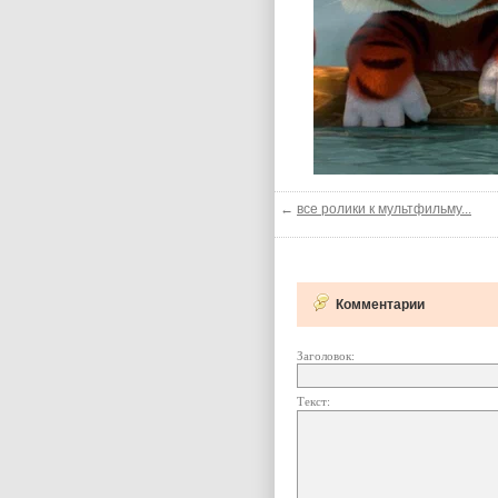
←
все ролики к мультфильму...
Комментарии
Заголовок:
Текст: