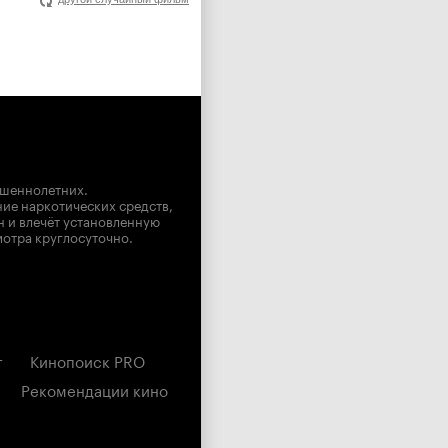
ршеннолетних.
ние наркотических средств,
н и влечёт установленную
мотра круглосуточно.
г
Кинопоиск PRO
Рекомендации кино