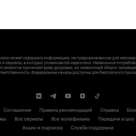
оиск может содержать информацию, не предназначенную для несове
 и сериалы, в которых упоминаются наркотики. Незаконное потребле
х аналогов причиняет вред здоровью, их незаконный оборот запрещё
тветственность. Федеральные каналы доступны для бесплатного прос
Соглашение
Правила рекомендаций
Справка
Бло
ьмы
Все сериалы
Все мультфильмы
Передачи и шоу
Акции и подписка
Служба поддержки