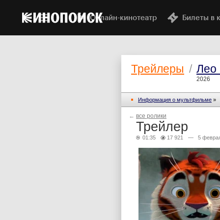
Онлайн-кинотеатр
Билеты в 
Трейлеры
/
Лео 
2026
Информация о мультфильме
»
←
все ролики
Трейлер
01:35
17 921
— 5 феврал