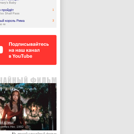
mary's Baby
о пройдёт
1
Too Shall Pass
ый король Рима
3
mo re
ей к лицу
comes Her, 1992
другой случайный фильм