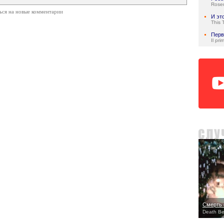
Rose
ься на новые комментарии
И эт
This 
Перв
Il pri
Смерть 
Death Be