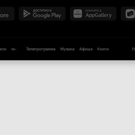
иск
Телепрограмма
Музыка
Афиша
Книги
П
18
+