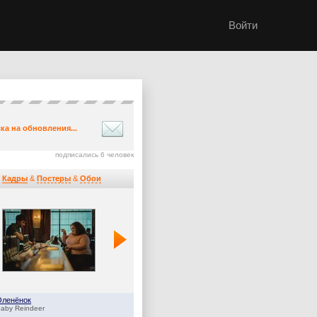
Войти
ка на обновления...
подписались 6 человек
Кадры
&
Постеры
&
Обои
Оленёнок
Дом Дракона
aby Reindeer
House of the Dragon