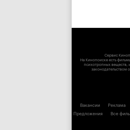
Сервис Киноп
На Кинопоиске есть фильмы
психотропных веществ, и
законодательством о
Вакансии
Реклама
Предложения
Все фил