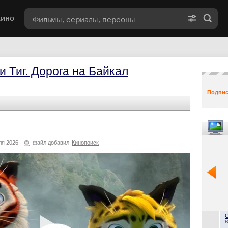
кино
и Тиг. Дорога на Байкал
Подпис
я 2026
файл добавил
Кинопоиск
B