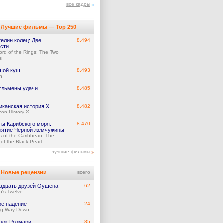
все кадры
Лучшие фильмы — Top 250
елин колец: Две
8.494
ости
ord of the Rings: The Two
s
шой куш
8.493
h
тльмены удачи
8.485
иканская история X
8.482
can History X
ты Карибского моря:
8.470
лятие Черной жемчужины
es of the Caribbean: The
of the Black Pearl
лучшие фильмы
Новые рецензии
всего
адцать друзей Оушена
62
's Twelve
ое падение
24
ng Way Down
нок Розмари
85