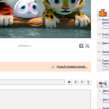
32.
Власт
креп
The L
Tower
33.
Боль
Snatc
34.
Джен
добавить в:
35.
Амер
Ameri
36.
Пира
Прок
Новый комментарий...
Pirat
Curse 
Двен
Ocean
Долг
A Lo
Ребе