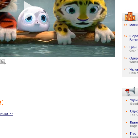
66.
Моск
67.
Шерл
Ватс
68.
Гран
Gran 
69.
Одер
Whipl
70.
Чело
Rain 
:
Удач
Good 
Одис
иске >>
The 
Ката
Rage 
Пус
Hwan