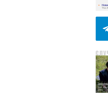
Нови
The 
Звёздны
Star Wars
2002