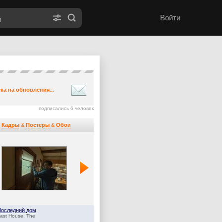
Войти
ка на обновления...
подписались 6 человек
Кадры
&
Постеры
&
Обои
Последний дом
Оленёнок
ast House, The
Baby Reindeer