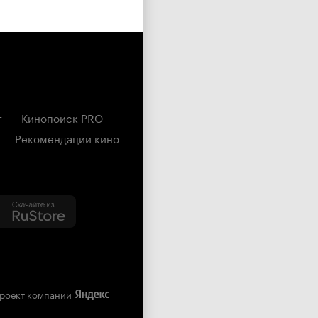
г
Кинопоиск PRO
Рекомендации кино
роект компании