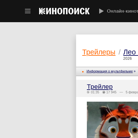
Онлайн-кино
Трейлеры
/
Лео 
2026
Информация о мультфильме
»
Трейлер
01:35
17 945
— 5 февра