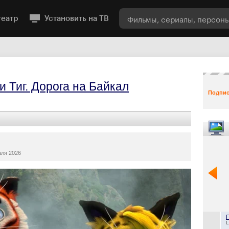
театр
Установить на ТВ
и Тиг. Дорога на Байкал
Подпис
ля 2026
L