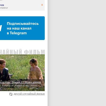
чок
8
Amateur
е войны: Эпизод 2 – Атака клонов
: Episode II - Attack of the Clones,
другой случайный фильм