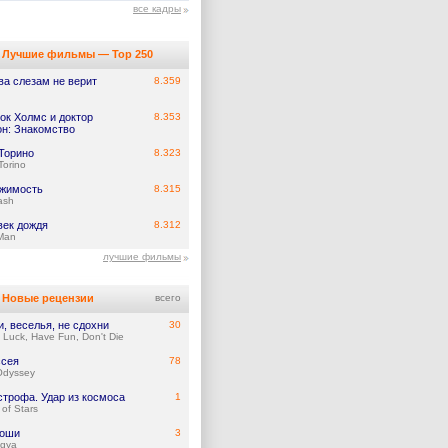
все кадры
Лучшие фильмы — Top 250
ва слезам не верит
8.359
ок Холмс и доктор
8.353
он: Знакомство
 Торино
8.323
Torino
жимость
8.315
ash
век дождя
8.312
Man
лучшие фильмы
Новые рецензии
всего
и, веселья, не сдохни
30
Luck, Have Fun, Don't Die
сея
78
Odyssey
строфа. Удар из космоса
1
of Stars
тоши
3
gya