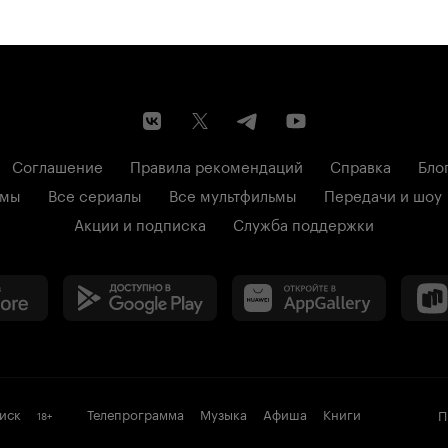
Соглашение
Правила рекомендаций
Справка
Бло
ьмы
Все сериалы
Все мультфильмы
Передачи и шоу
Акции и подписка
Служба поддержки
иск
Телепрограмма
Музыка
Афиша
Книги
П
18
+