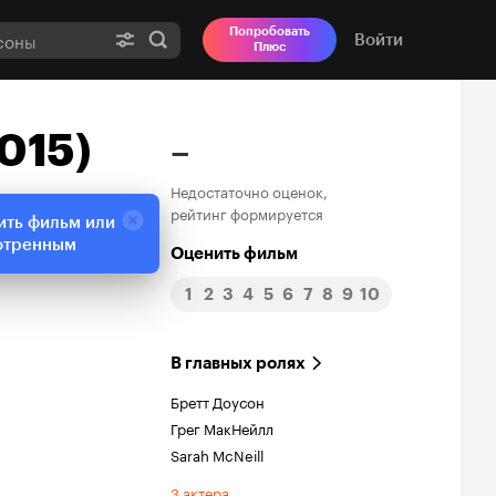
Попробовать
Войти
Плюс
2015)
–
Недостаточно оценок,
рейтинг формируется
ить фильм или
отренным
Оценить фильм
1
2
3
4
5
6
7
8
9
10
В главных ролях
Бретт Доусон
Грег МакНейлл
Sarah McNeill
3 актера