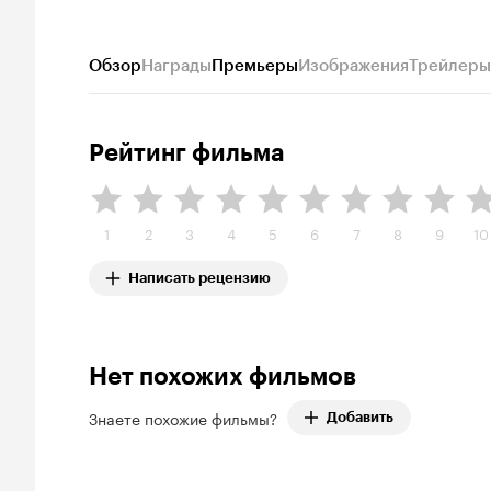
Обзор
Награды
Премьеры
Изображения
Трейлеры
Рейтинг фильма
1
2
3
4
5
6
7
8
9
10
Написать рецензию
Нет похожих фильмов
Знаете похожие фильмы?
Добавить