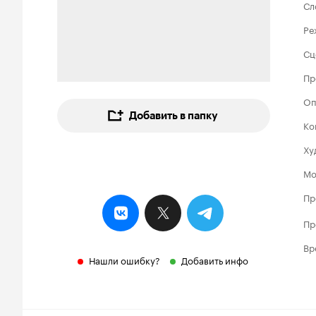
Сл
Ре
Сц
Пр
Оп
Добавить в папку
Ко
Ху
Мо
Пр
Пр
Вр
Нашли ошибку?
Добавить инфо