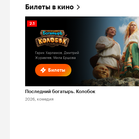
Билеты в кино
Рейтинг
2.1
Кинопоиска
2.1
Гарик Харламов, Дмитрий
Журавлев, Мила Ершова
Билеты
Последний богатырь. Колобок
2026, комедия