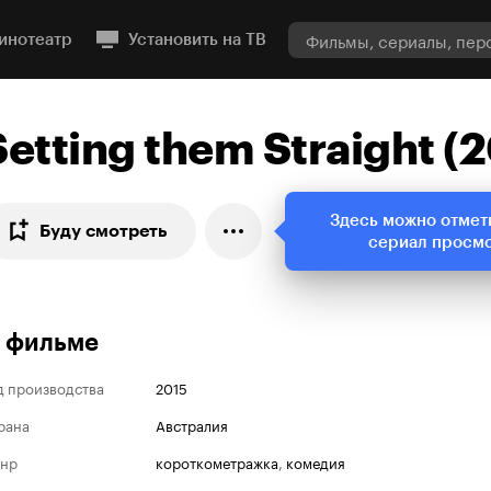
инотеатр
Установить на ТВ
Setting them Straight (
Здесь можно отмет
Буду смотреть
сериал просм
 фильме
д производства
2015
рана
Австралия
нр
короткометражка
,
комедия