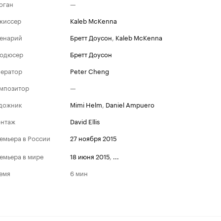
оган
—
жиссер
Kaleb McKenna
енарий
Бретт Доусон
,
Kaleb McKenna
одюсер
Бретт Доусон
ератор
Peter Cheng
мпозитор
—
дожник
Mimi Helm
,
Daniel Ampuero
нтаж
David Ellis
емьера в России
27 ноября 2015
емьера в мире
18 июня 2015
,
...
емя
6 мин