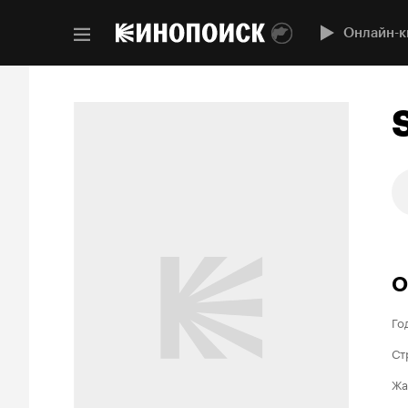
Онлайн-к
О
Го
Ст
Жа