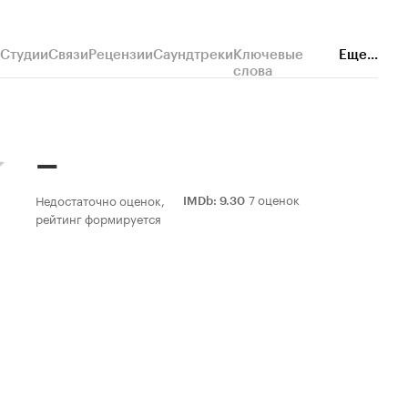
Студии
Связи
Рецензии
Саундтреки
Ключевые
Еще...
слова
–
7 оценок
Недостаточно оценок,
IMDb
:
9.30
рейтинг формируется