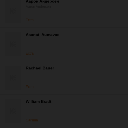
Аарон Андерсен
Aaron Andersen
Extra
Asanati Aumavae
Extra
Rachael Bauer
Extra
William Bradt
Gar'uun