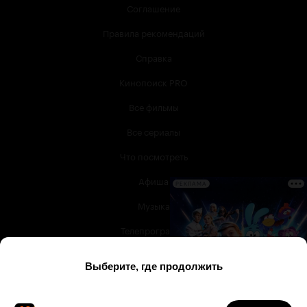
Соглашение
Правила рекомендаций
Справка
Кинопоиск PRO
Все фильмы
Все сериалы
Что посмотреть
Афиша
РЕКЛАМА
Музыка
Телепрограмма
Книги
Служба поддержки