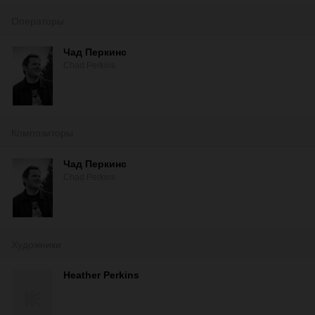
Операторы
Чад Перкинс
Chad Perkins
Композиторы
Чад Перкинс
Chad Perkins
Художники
Heather Perkins