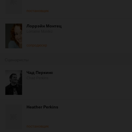
постановщик
Лоррэйн Монтец
Lorraine Montez
сопродюсер
Сценаристы
Чад Перкинс
Chad Perkins
Heather Perkins
постановщик