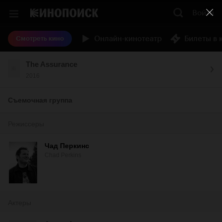
Войти
Онлайн-кинотеатр
Билеты в 
Смотреть кино
The Assurance
2016
Съемочная группа
Режиссеры
Чад Перкинс
Chad Perkins
Актеры