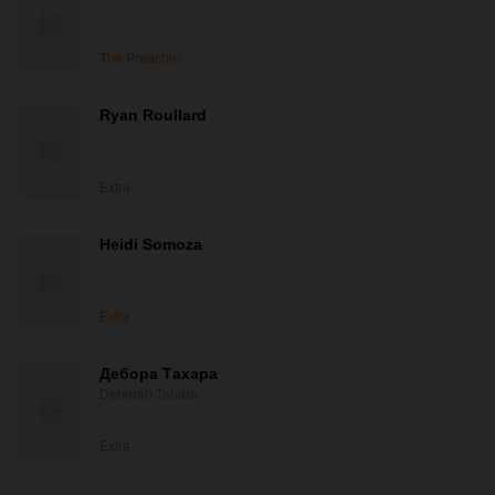
The Preacher
Ryan Roullard
Extra
Heidi Somoza
Extra
Дебора Тахара
Deborah Tahara
Extra