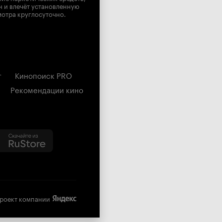
н и влечёт установленную
мотра круглосуточно.
г
Кинопоиск PRO
Рекомендации кино
роект компании