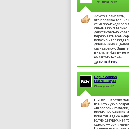
1 сентября 2016
Хочется отметить,
что противостояние
себя происходило у 
очень зажигательно, 
действительно хоте
переживать всем се
попутно наслаждаяс
динамичным сценам
саундтреком. Заинт
в начале, фильм не 
до самого конца.
полный текст
Борис Хохлов
Film.ru / Empire
24 августа 2016
В «Очень плохих мам
все, что нужно совр
«взрослой» комедии,
писающих женщин, л
поцелуи и даже одн
голую девушку, нет т
одного — оригинальн
В сценарном плане 