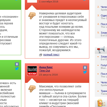
1 сентября 2016
2.
Чело
Spid
Наверняка целевая аудитория
3.
Одис
 и «познание»
от узнавания в персонажах себя
The 
девушек
и знакомых придет в неописуемый
за героев
восторг и будет хохотать
4.
Посл
лось
над пошлыми хохмами до колик.
The 
рдцем,
Стороннему же наблюдателю
5.
Злов
ь
может показаться, что все
Evil 
и и отличным
эти персонажи — сплошь
ересовав
психотичные дурочки. Из этого
отпускает
определенно следует какой-то
вывод, но озвучивать его мы,
пожалуй, воздержимся.
полный текст
Злов
Evil 
Голу
Анна Кинг
Blue 
Time Out
Посл
23 августа 2016
The 
Чело
очках» есть
Spid
еменной
Максимум, что позволяют себе
 включая
эти непослушные
Тран
есбийские
мамаши — пьянка в супермаркете
Trans
у полностью
и тайный загул в спа-салон. Более
олько
того — несмотря на текущий
ости.
климат в индустрии (женский
это абсолютно
ремейк «Охотников