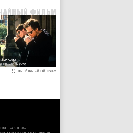
из Бундока
dock Saints, 1999
другой случайный фильм
ршеннолетних.
ние наркотических средств,