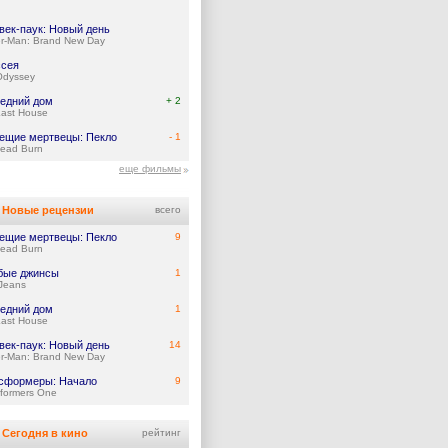
век-паук: Новый день
er-Man: Brand New Day
сея
Odyssey
едний дом
+ 2
Last House
ещие мертвецы: Пекло
- 1
Dead Burn
еще фильмы
Новые рецензии
всего
ещие мертвецы: Пекло
9
Dead Burn
бые джинсы
1
Jeans
едний дом
1
Last House
век-паук: Новый день
14
er-Man: Brand New Day
сформеры: Начало
9
formers One
Сегодня в кино
рейтинг