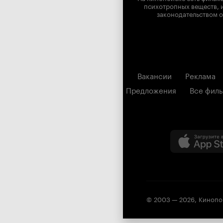
психотропных веществ, и
законодательством о
Вакансии
Реклама
Предложения
Все фил
© 2003 —
2026
,
Кинопо