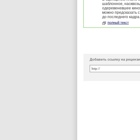
шаблонное, насквозь
одеревеневшее кино
можно предсказать с
до последнего кадра
полный текст
Добавить ссылку на реценз