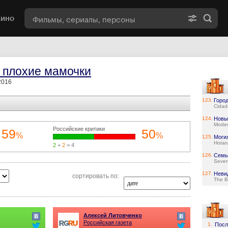
кино
 плохие мамочки
2016
123.
Город
Cidad
124.
Новы
Moder
Российские критики
59
50
%
%
125.
Моги
Hotar
2
+
2
= 4
126.
Семь
Seve
127.
Неви
сортировать по:
The B
Алексей Литовченко
Российская газета
1.
Посл