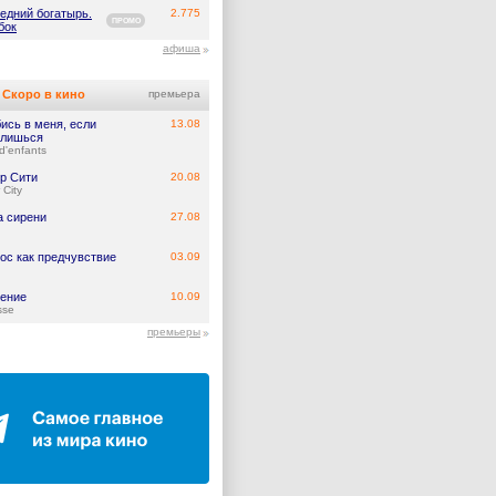
едний богатырь.
2.775
ПРОМО
бок
афиша
Скоро в кино
премьера
ись в меня, если
13.08
лишься
d'enfants
р Сити
20.08
 City
а сирени
27.08
ос как предчувствие
03.09
ение
10.09
sse
премьеры