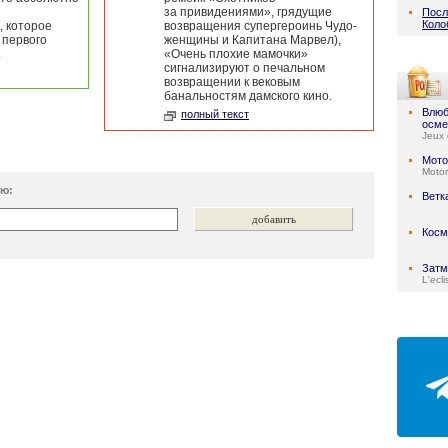
за привидениями», грядущие
Посл
Коло
, которое
возвращения супергероинь Чудо-
 первого
женщины и Капитана Марвел),
.
«Очень плохие мамочки»
сигнализируют о печальном
возвращении к вековым
банальностям дамского кино.
Влюб
полный текст
осме
Jeux 
Мото
Motor
ию:
Ветк
Косм
Затм
L'ecli