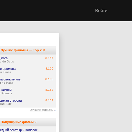
Войти
Лучшие фильмы — Top 250
 бога
8.167
e de Deus
е времена
8.166
n Times
ла светлячков
8.165
u no Haka
 жизней
8.162
n Pounds
димая сторона
8.162
lind Side
лучшие фильмы
Популярные фильмы
едний богатырь. Колобок