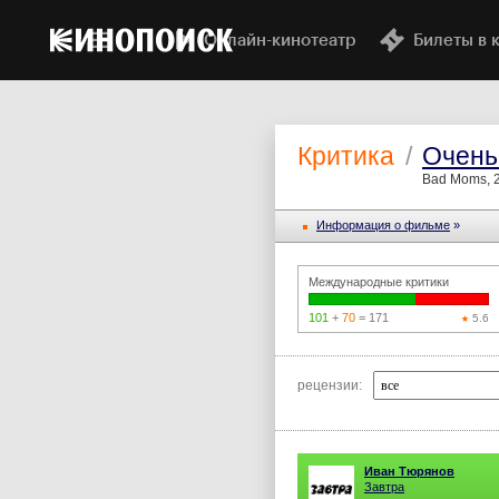
Онлайн-кинотеатр
Билеты в 
Критика
/
Очень
Bad Moms, 
Информация o фильме
»
Международные критики
101
+
70
= 171
5.6
рецензии:
Иван Тюрянов
Завтра