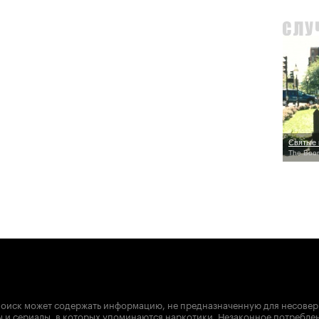
Святые 
The Boon
оиск может содержать информацию, не предназначенную для несове
 и сериалы, в которых упоминаются наркотики. Незаконное потребле