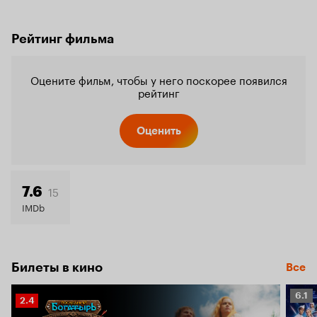
Рейтинг фильма
Оцените фильм, чтобы у него поскорее появился
рейтинг
Оценить
15
7.6
IMDb
Билеты в кино
Все
Рейт
6.1
Рейтинг
2.4
Кино
Кинопоиска