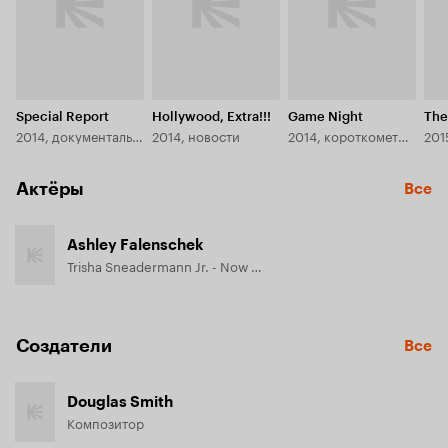
Special Report
Hollywood, Extra!!!
Game Night
The
2014, документальный
2014, новости
2014, короткометражка
201
Актёры
Все
Ashley Falenschek
Trisha Sneadermann Jr. - Now / Trisha Sneadermann Sr. - Then (в титрах: Amanda Martinez)
Создатели
Все
Douglas Smith
Композитор