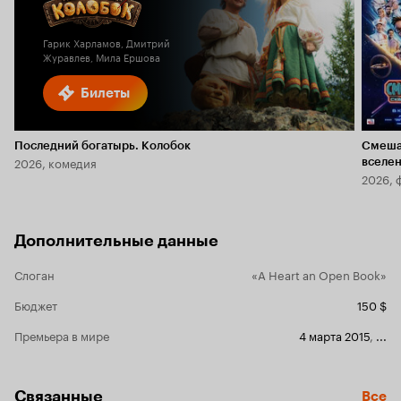
6.1
2.4
Гарик Харламов, Дмитрий
Журавлев, Мила Ершова
Билеты
Последний богатырь. Колобок
Смеша
2026, комедия
вселе
2026, 
Дополнительные данные
Слоган
«A Heart an Open Book»
Бюджет
150 $
Премьера в мире
4 марта 2015
,
...
Связанные
Все