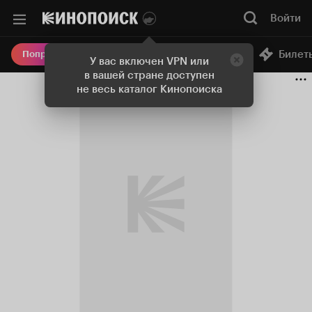
Войти
Онлайн-кинотеатр
Билет
Попробовать Плюс
У вас включен VPN или
в вашей стране доступен
не весь каталог Кинопоиска