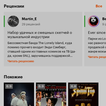
Рецензии
Все
Martin_E
Be
29 рецензий
9 
Набор удачных и смешных скетчей о
Ever since
музыкальной индустрии
Парни из Lo
Бессовестная банда The Lonely Island, куда
нас разного
помимо прочего входит Энди Сэмберг,
проделкой 
ставший одним из главных комиков на ТВ (да-
жанре мокь
да, кроме SNL), заручившись поддержкой
о распавши
Читать рец
Джудда Апатоу выпустила в свет комедийную
бойз-бенде,
Читать рецензию
зарисовку на тему современных популярных
группы, кот
звёзд под каламбурным названием 'Popstar:
Понятно, чт
Never Stop Never Stopping'. Незамысловатый
выворачива
сюжет повествует о мировой звезде в сфере
музыкально
Похожие
музыки Коннере (Энди Сэмберг), который, как
весьма кли
это водится, является выходцем из
мы знаем, д
Рейтинг
Рейтинг
Рейтинг
6.9
6.9
6.8
популярного бойз-бэнда (куда входят
этой индустрии. Lonely Island с
Кинопоиска
Кинопоиска
Кинопоиска
остальные островитяне Йорма Такконе и Акива
пародиями 
6.9
6.9
6.8
Шаффер), пустившимся в сольную карьеру.
так что, на
Однако, путь звезды тернист, поэтому Коннера
них не ждеш