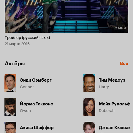
2 мин
Длительность 2 мин
Трейлер (русский язык)
21 марта 2016
Актёры
Все
Энди Сэмберг
Тим Медоуз
Conner
Harry
Йорма Такконе
Майя Рудольф
Owen
Deborah
Акива Шаффер
Джоан Кьюсак