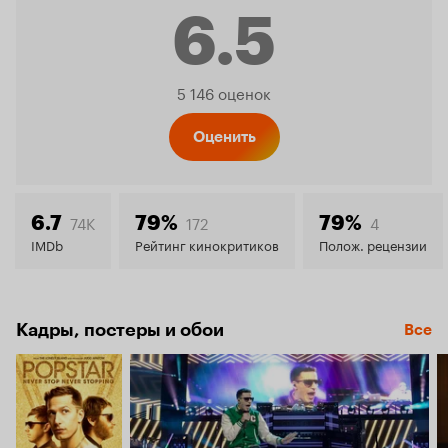
6.5
Рейтинг
5 146 оценок
Кинопо
Оценить
6.5
74K
172
4
6.7
79%
79%
IMDb
Рейтинг кинокритиков
Полож. рецензии
Кадры, постеры и обои
Все