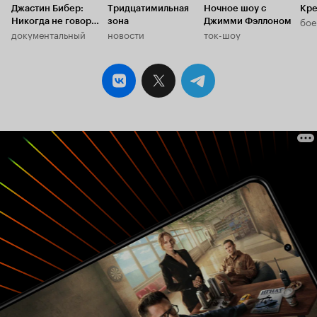
Джастин Бибер:
Тридцатимильная
Ночное шоу с
Кре
бое
Никогда не говори
зона
Джимми Фэллоном
документальный
новости
ток-шоу
никогда