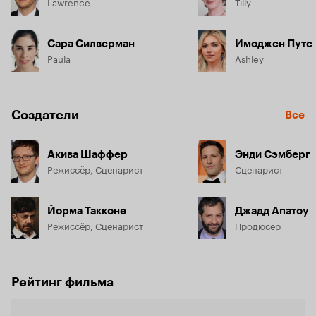
Lawrence
Tilly
Сара Силверман
Имоджен Путс
Paula
Ashley
Создатели
Все
Акива Шаффер
Энди Сэмберг
Режиссёр, Сценарист
Сценарист
Йорма Такконе
Джадд Апатоу
Режиссёр, Сценарист
Продюсер
Рейтинг фильма