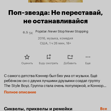
Поп-звезда: Не переставай,
не останавливайся
Popstar: Never Stop Never Stopping
5K
Рейтинг
6.5
Кинопоиска
2016, музыка, комедия
6.5
США, 1 ч 26 мин, 18+
Оценить
Буду смотреть
Добавить
Еще
С самого детства Коннер был без ума от музыки. Ещё 
ребёнком он с двумя лучшими друзьями создал группу 
The Style Boyz. Группа стала очень популярной, и Коннор 
зазвездился, решив, что успех группы — исключительно 
Полное описание
его заслуга. Один друг детства вовсе перестал с ним 
разговаривать, другой работает у Коннера диджеем. 
А лучшие друзья суперзвезды — его менеджер, 
Сиквелы, приквелы и ремейки
Все
организатор вечеринок и прочие непонятные личности, 