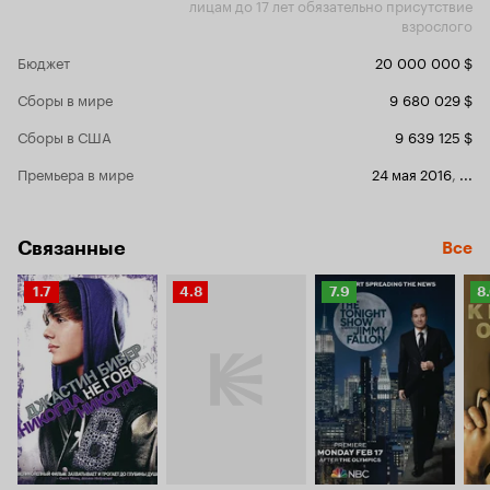
лицам до 17 лет обязательно присутствие
взрослого
Бюджет
20 000 000 $
Сборы в мире
9 680 029 $
Сборы в США
9 639 125 $
Премьера в мире
24 мая 2016
,
...
Связанные
Все
Рейтинг
Рейтинг
Рейтинг
Р
1.7
4.8
7.9
8
Кинопоиска
Кинопоиска
Кинопоиска
К
1.7
4.8
7.9
8.