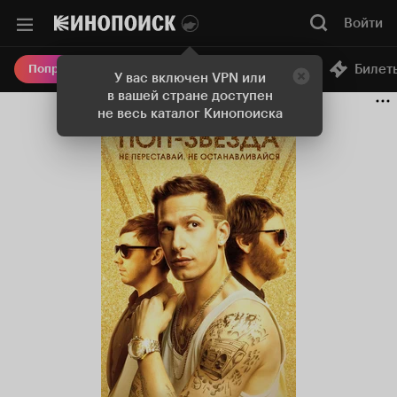
Войти
Онлайн-кинотеатр
Билет
Попробовать Плюс
У вас включен VPN или
в вашей стране доступен
не весь каталог Кинопоиска