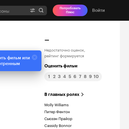
Попробовать
Войти
Плюс
–
Недостаточно оценок,
рейтинг формируется
ить фильм или
отренным
Оценить фильм
1
2
3
4
5
6
7
8
9
10
В главных ролях
Molly Williams
Питер Фентон
Сьюзэн Прайор
Cassidy Bonnor