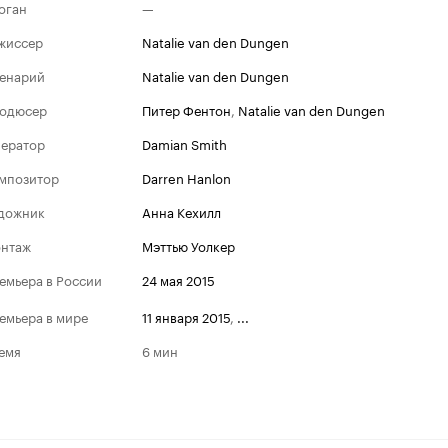
оган
—
жиссер
Natalie van den Dungen
енарий
Natalie van den Dungen
одюсер
Питер Фентон
,
Natalie van den Dungen
ератор
Damian Smith
мпозитор
Darren Hanlon
дожник
Анна Кехилл
нтаж
Мэттью Уолкер
емьера в России
24 мая 2015
емьера в мире
11 января 2015
,
...
емя
6 мин