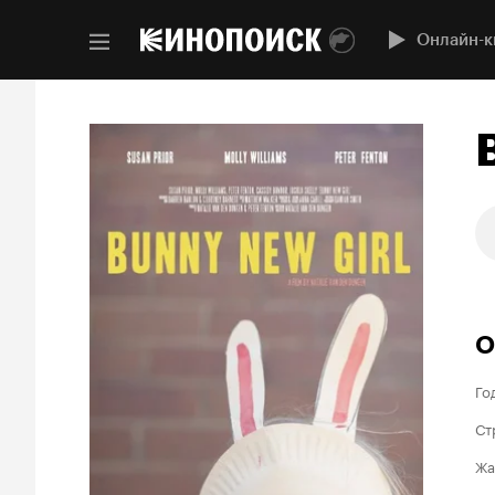
Онлайн-к
О
Го
Ст
Жа