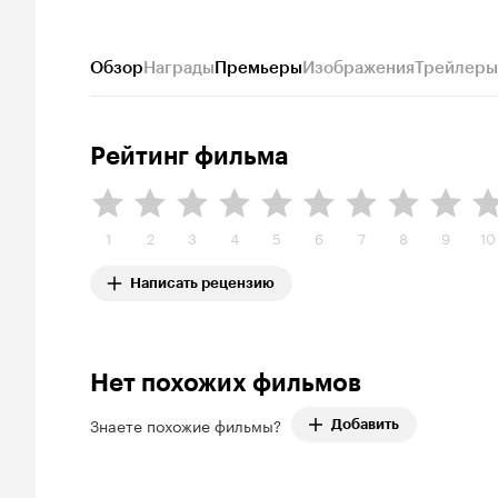
Обзор
Награды
Премьеры
Изображения
Трейлеры
Рейтинг фильма
1
2
3
4
5
6
7
8
9
10
Написать рецензию
Нет похожих фильмов
Знаете похожие фильмы?
Добавить