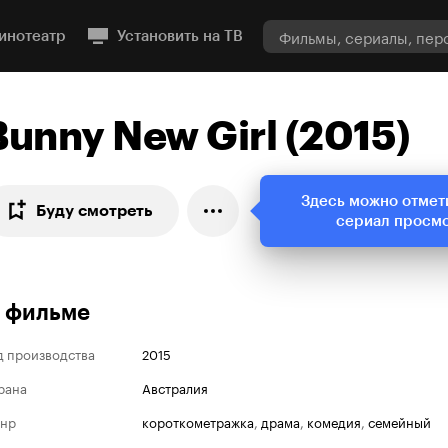
инотеатр
Установить на ТВ
Bunny New Girl (2015)
Здесь можно отмет
Буду смотреть
сериал просм
 фильме
д производства
2015
рана
Австралия
нр
короткометражка
,
драма
,
комедия
,
семейный