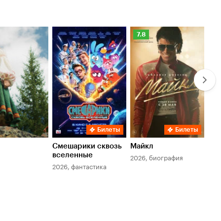
Рейтинг
Ре
7.8
6.
Кинопоиска
Ки
7.8
6.
Билеты
Билеты
Смешарики сквозь
Майкл
Зл
вселенные
мер
2026, биография
2026, фантастика
202