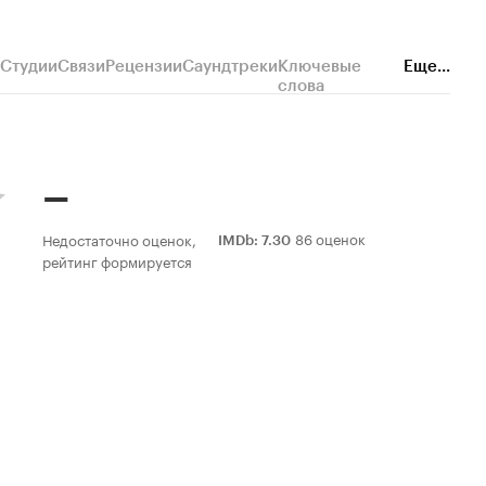
Студии
Связи
Рецензии
Саундтреки
Ключевые
Еще...
слова
–
86 оценок
Недостаточно оценок,
IMDb
:
7.30
рейтинг формируется