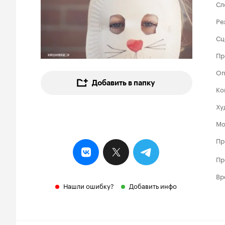
Сл
Ре
Сц
Пр
Оп
Добавить в папку
Ко
Ху
Мо
Пр
Пр
Вр
Нашли ошибку?
Добавить инфо