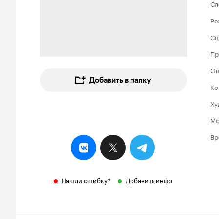
Сл
Ре
Сц
Пр
Оп
Добавить в папку
Ко
Ху
Мо
Вр
Нашли ошибку?
Добавить инфо