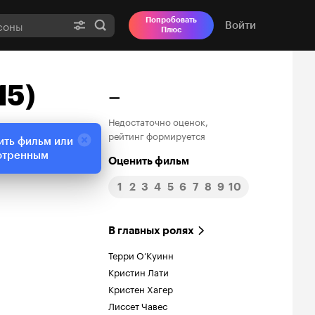
Попробовать
Войти
Плюс
15)
–
Недостаточно оценок,
рейтинг формируется
ить фильм или
отренным
Оценить фильм
1
2
3
4
5
6
7
8
9
10
В главных ролях
Терри О’Куинн
Кристин Лати
Кристен Хагер
Лиссет Чавес