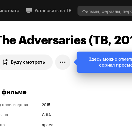
инотеатр
Установить на ТВ
The Adversaries (ТВ, 20
Здесь можно отмет
Буду смотреть
сериал просм
 фильме
д производства
2015
рана
США
нр
драма