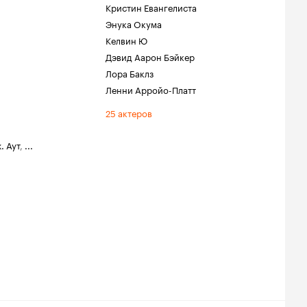
Кристин Евангелиста
Энука Окума
Келвин Ю
Дэвид Аарон Бэйкер
Лора Баклз
Ленни Арройо-Платт
25 актеров
. Аут
,
...