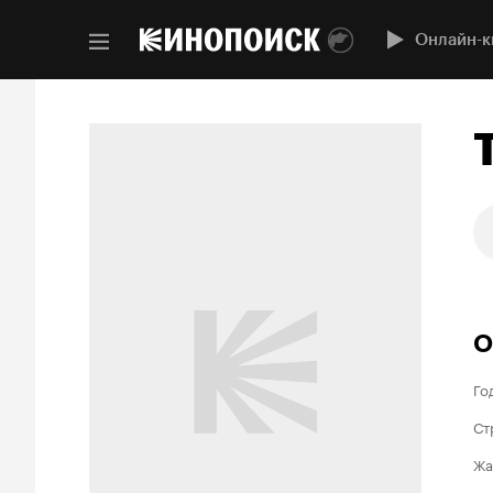
Онлайн-к
О
Го
Ст
Жа