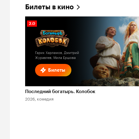
Билеты в кино
Рейтинг
2.0
Кинопоиска
2.0
Гарик Харламов, Дмитрий
Журавлев, Мила Ершова
Билеты
Последний богатырь. Колобок
2026, комедия