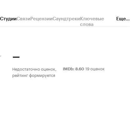
Студии
Связи
Рецензии
Саундтреки
Ключевые
Еще...
слова
–
19 оценок
Недостаточно оценок,
IMDb
:
8.60
рейтинг формируется