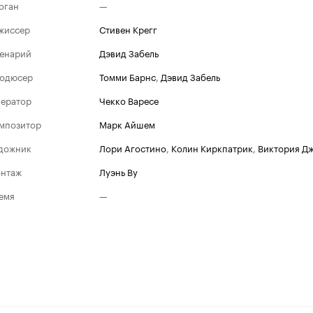
оган
—
жиссер
Стивен Крегг
енарий
Дэвид Забель
одюсер
Томми Барнс
,
Дэвид Забель
ератор
Чекко Варесе
мпозитор
Марк Айшем
дожник
Лори Агостино
,
Колин Киркпатрик
,
Виктория Дж
нтаж
Луэнь Ву
емя
—