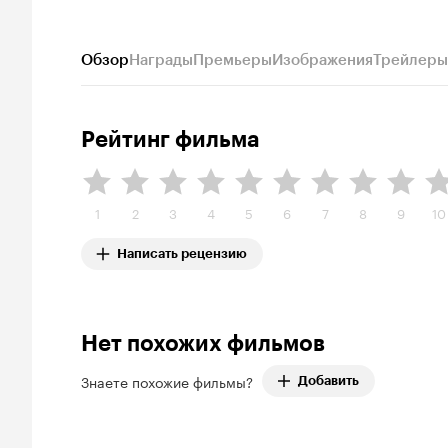
Обзор
Награды
Премьеры
Изображения
Трейлеры
Рейтинг фильма
1
2
3
4
5
6
7
8
9
10
Написать рецензию
Нет похожих фильмов
Знаете похожие фильмы?
Добавить