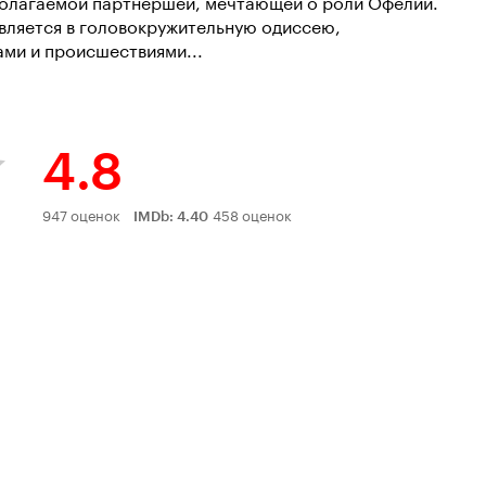
полагаемой партнершей, мечтающей о роли Офелии.
вляется в головокружительную одиссею,
ми и происшествиями...
4.8
Рейтинг
947 оценок
458 оценок
IMDb
:
4.40
Кинопоиска
4.8