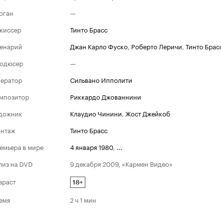
оган
—
жиссер
Тинто Брасс
енарий
Джан Карло Фуско
,
Роберто Леричи
,
Тинто Брас
одюсер
—
ератор
Сильвано Ипполити
мпозитор
Риккардо Джованнини
дожник
Клаудио Чинини
,
Жост Джейкоб
нтаж
Тинто Брасс
емьера в мире
4 января 1980
,
...
лиз на DVD
9 декабря 2009, «Кармен Видео»
зраст
18+
емя
2 ч 1 мин