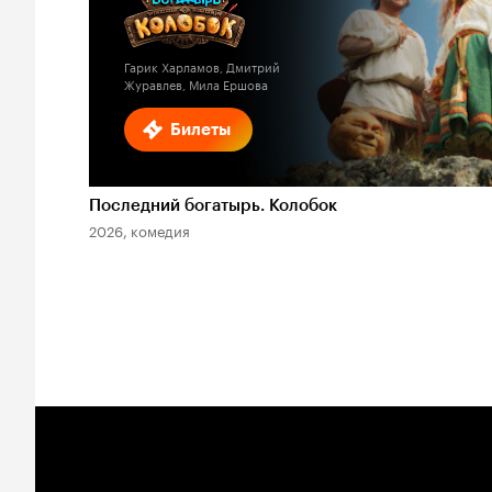
Гарик Харламов, Дмитрий
Журавлев, Мила Ершова
Билеты
Последний богатырь. Колобок
2026, комедия