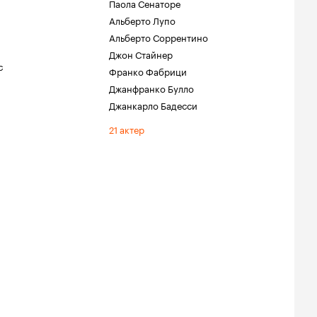
Паола Сенаторе
Альберто Лупо
Альберто Соррентино
Джон Стайнер
с
Франко Фабрици
Джанфранко Булло
Джанкарло Бадесси
21 актер