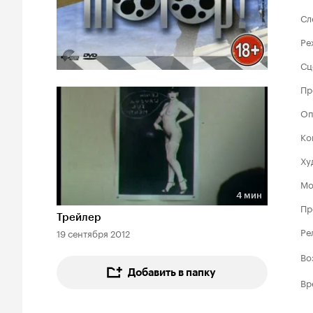
Сл
Ре
Сц
Пр
Оп
Ко
Ху
Мо
4 мин
Длительность 4 мин
Пр
Трейлер
Ре
19 сентября 2012
Во
Добавить в папку
Вр