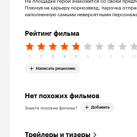
На площадке герой знакомится со своей пред
Плюнув на карьеру порнозвезд, парочка отпра
наполненную самыми невероятными персонажа
Рейтинг фильма
1
2
3
4
5
6
7
8
9
10
Написать рецензию
Нет похожих фильмов
Знаете похожие фильмы?
Добавить
Трейлеры и тизеры