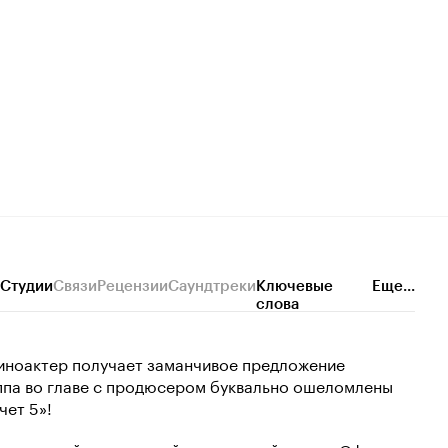
Студии
Связи
Рецензии
Саундтреки
Ключевые
Еще...
слова
иноактер получает заманчивое предложение
уппа во главе с продюсером буквально ошеломлены
чет 5»!