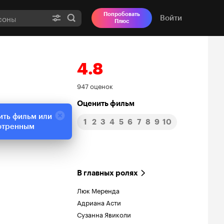
Попробовать
Войти
Плюс
4.8
Рейтинг
947 оценок
Кинопоиска
Оценить фильм
ить фильм или
1
2
3
4
5
6
7
8
9
10
4.8
отренным
В главных ролях
Люк Меренда
Адриана Асти
Сузанна Явиколи