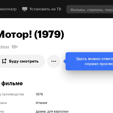
инотеатр
Установить на ТВ
Мотор! (1979)
ction
18+
Здесь можно отмет
Буду смотреть
сериал просм
 фильме
д производства
1979
рана
Италия
нр
драма
,
для взрослых