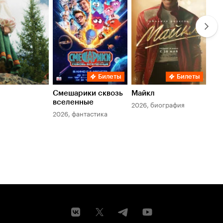
Билеты
Билеты
Смешарики сквозь
Майкл
Зл
вселенные
мер
2026, биография
2026, фантастика
202