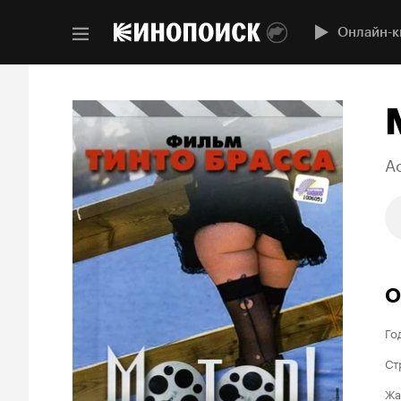
Онлайн-к
A
О
Го
Ст
Жа