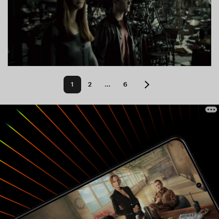
1
2
...
6