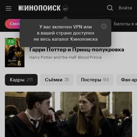
Войти
Онлайн-кинотеатр
Билеты в 
Смотреть кино
У вас включен VPN или
в вашей стране доступен
не весь каталог Кинопоиска
Рейтинг
7.9
Кинопоиска
Гарри Поттер и Принц-полукровка
7.9
Harry Potter and the Half-Blood Prince
Кадры
211
Съёмки
31
Постеры
93
Фан-ар