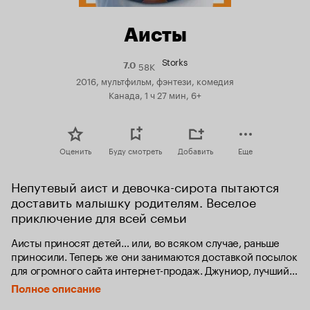
Аисты
Storks
58K
Рейтинг
7.0
Кинопоиска
2016, мультфильм, фэнтези, комедия
7.0
Канада, 1 ч 27 мин, 6+
Оценить
Буду смотреть
Добавить
Еще
Непутевый аист и девочка-сирота пытаются 
доставить малышку родителям. Веселое 
приключение для всей семьи
Аисты приносят детей… или, во всяком случае, раньше 
приносили. Теперь же они занимаются доставкой посылок 
для огромного сайта интернет-продаж. Джуниор, лучший 
аист в курьерской компании, должен пойти на повышение, 
Полное описание
когда Лютик, единственный человек на Горе Аистов, 