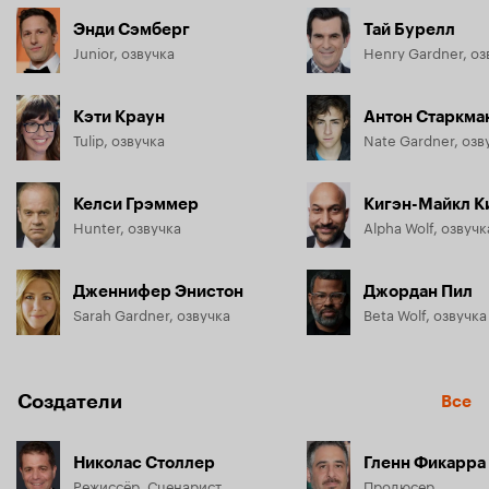
Энди Сэмберг
Тай Бурелл
Junior, озвучка
Henry Gardner, оз
Кэти Краун
Антон Старкма
Tulip, озвучка
Nate Gardner, озв
Келси Грэммер
Кигэн-Майкл К
Hunter, озвучка
Alpha Wolf, озвучк
Дженнифер Энистон
Джордан Пил
Sarah Gardner, озвучка
Beta Wolf, озвучка
Создатели
Все
Николас Столлер
Гленн Фикарра
Режиссёр, Сценарист
Продюсер