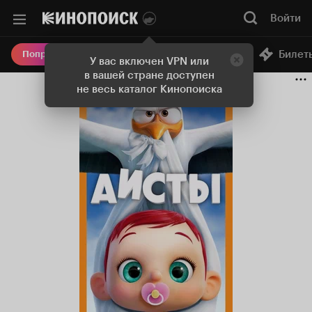
Войти
Онлайн-кинотеатр
Билет
Попробовать Плюс
У вас включен VPN или
в вашей стране доступен
не весь каталог Кинопоиска