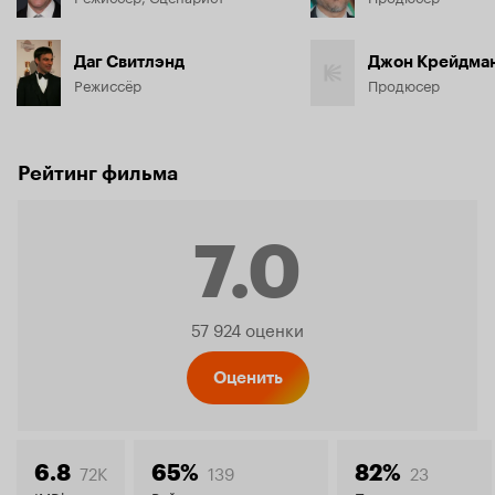
Даг Свитлэнд
Джон Крейдма
Режиссёр
Продюсер
Рейтинг фильма
7.0
Рейтинг
57 924 оценки
Кинопо
Оценить
72K
139
23
6.8
65%
82%