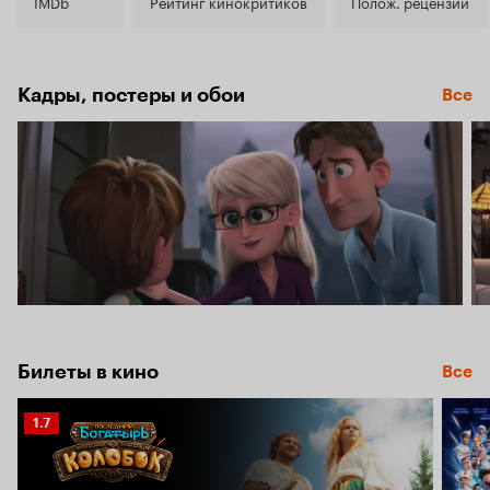
7.0
IMDb
Рейтинг кинокритиков
Полож. рецензии
Кадры, постеры и обои
Все
Билеты в кино
Все
Рейтинг
1.7
Кинопоиска
1.7