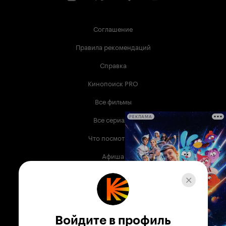
Соглашение
Правила рекомендаций
Справка
Кинопоиск PRO
Все фильмы
Все сериалы
РЕКЛАМА
Что посмотреть
Афиша
Музыка
Телепрограмма
Книги
Войдите в профиль