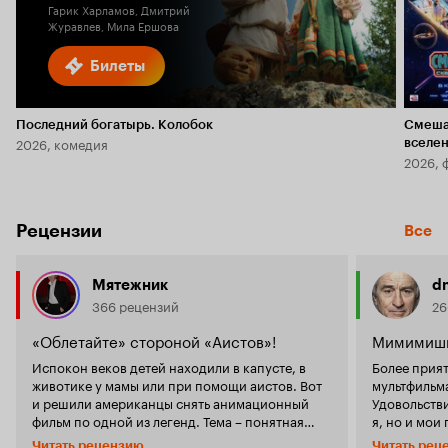
Гарик Харламов, Дмитрий
Журавлев, Мила Ершова
Билеты
Последний богатырь. Колобок
Смеша
2026, комедия
вселе
2026, 
Рецензии
Все
Мятежник
d
366 рецензий
26
«Облетайте» стороной «Аистов»!
Мимимишн
Испокон веков детей находили в капусте, в
Более прият
животике у мамы или при помощи аистов. Вот
мультфильма
и решили американцы снять анимационный
Удовольстви
фильм по одной из легенд. Тема – понятная
я, но и мои
всем, версия появления детей – тоже. В
порадовать
Читать рецензию
Читать рец