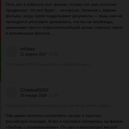
Пять лет я избегала этот фильм, потому что уже синопсис
предвещал, что всё будет… нехорошо. Начиная с завязки
фильма, когда герой подделывает документы — ведь нам не
приходится регулярно доказывать, что мы не верблюды;
заканчивая просто отвратительнейшей речью главного героя
в кульминации фильма....
ImStory
11 апреля 2017
19:58
Это лучше 90% процентов российского кино
...
Christina55555
26 января 2018
17:54
Почувствуй себя инвалидов или как легко найти работу
Уже давно хотелось посмотреть легкую и простую
российскую комедию. И вот я случайно наткнулась на фильм
«Любовь с ограничениями». Он шел в кинотеатрах весной