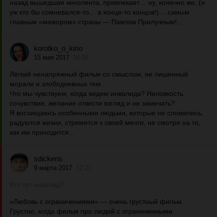
назад вышедшая кинолента, привлекает… ну, конечно же, (и
уж кто бы сомневался-то… в конце-то концов!)… самым
главным «мажором» страны — Павлом Прилучным!...
korotko_o_kino
15 мая 2017
16:06
Лёгкий ненапряжный фильм со смыслом, не лишенный
морали и злободневных тем.
Что мы чувствуем, когда видим инвалида? Неловкость,
сочувствие, желание отвести взгляд и не замечать?
Я восхищаюсь особенными людьми, которые не сломились,
радуются жизни, стремятся к своей мечте, не смотря на то,
как им приходится...
sdickens
9 марта 2017
12:21
Кто тут инвалид?
«Любовь с ограничениями» — очень грустный фильм.
Грустно, когда фильм про людей с ограниченными