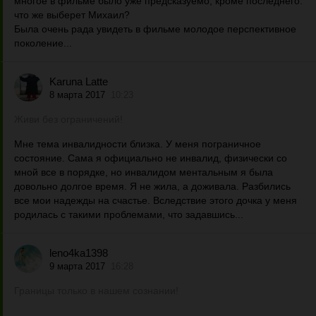
многое в фильме было уже предсказуемо, кроме последнего:
что же выберет Михаил?
Была очень рада увидеть в фильме молодое перспективное
поколение...
Karuna Latte
8 марта 2017
10:23
Живи без ограничений!
Мне тема инвалидности близка. У меня пограничное
состояние. Сама я официально не инвалид, физически со
мной все в порядке, но инвалидом ментальным я была
довольно долгое время. Я не жила, а доживала. Разбились
все мои надежды на счастье. Вследствие этого дочка у меня
родилась с такими проблемами, что задавшись...
leno4ka1398
9 марта 2017
16:28
Границы только в нашем сознании!
...