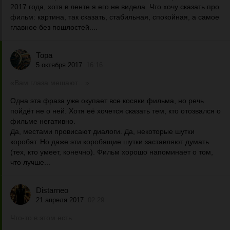
2017 года, хотя в ленте я его не видела. Что хочу сказать про
фильм: картина, так сказать, стабильная, спокойная, а самое
главное без пошлостей....
Тора
5 октября 2017
16:16
«Вам глаза мешают…»
Одна эта фраза уже окупает все косяки фильма, но речь
пойдёт не о ней. Хотя её хочется сказать тем, кто отозвался о
фильме негативно.
Да, местами провисают диалоги. Да, некоторые шутки
коробят. Но даже эти коробящие шутки заставляют думать
(тех, кто умеет, конечно). Фильм хорошо напоминает о том,
что лучше...
Distarneo
21 апреля 2017
02:29
Что-то в этом есть.