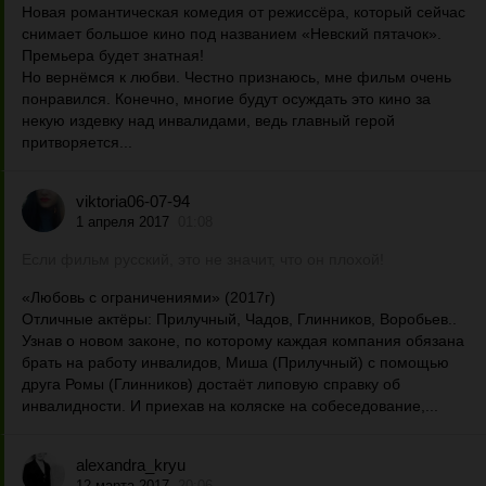
Новая романтическая комедия от режиссёра, который сейчас
снимает большое кино под названием «Невский пятачок».
Премьера будет знатная!
Но вернёмся к любви. Честно признаюсь, мне фильм очень
понравился. Конечно, многие будут осуждать это кино за
некую издевку над инвалидами, ведь главный герой
притворяется...
viktoria06-07-94
1 апреля 2017
01:08
Если фильм русский, это не значит, что он плохой!
«Любовь с ограничениями» (2017г)
Отличные актёры: Прилучный, Чадов, Глинников, Воробьев..
Узнав о новом законе, по которому каждая компания обязана
брать на работу инвалидов, Миша (Прилучный) с помощью
друга Ромы (Глинников) достаёт липовую справку об
инвалидности. И приехав на коляске на собеседование,...
alexandra_kryu
12 марта 2017
20:06