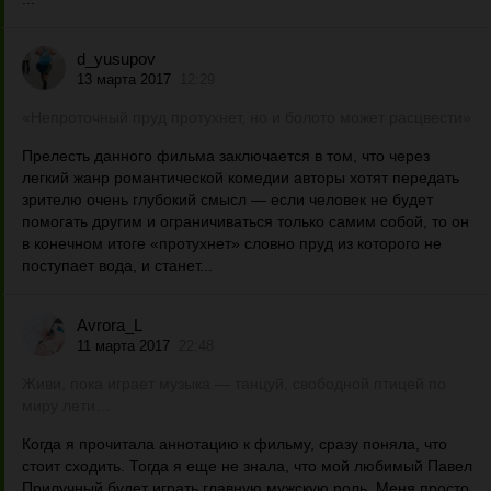
d_yusupov
13 марта 2017
12:29
«Непроточный пруд протухнет, но и болото может расцвести»
Прелесть данного фильма заключается в том, что через
легкий жанр романтической комедии авторы хотят передать
зрителю очень глубокий смысл — если человек не будет
помогать другим и ограничиваться только самим собой, то он
в конечном итоге «протухнет» словно пруд из которого не
поступает вода, и станет...
Avrora_L
11 марта 2017
22:48
Живи, пока играет музыка — танцуй, свободной птицей по
миру лети…
Когда я прочитала аннотацию к фильму, сразу поняла, что
стоит сходить. Тогда я еще не знала, что мой любимый Павел
Прилучный будет играть главную мужскую роль. Меня просто