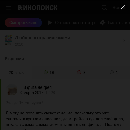
Войти
Онлайн-кинотеатр
Билеты в 
Смотреть кино
Любовь с ограничениями
2016
Рецензии
20
16
3
1
82.5%
Ни фига не фея
9 марта 2017
12:28
Это дабстеп, чувак!
Я могу не пояснять сюжет фильма, поскольку это уже
сделали в кратком описании, да и трейлер сделал своё дело,
показав самые-самые моменты вплоть до финала. Поэтому