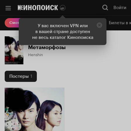
Войти
Онлайн-кинотеатр
Билеты в 
Смотреть кино
У вас включен VPN или
в вашей стране доступен
не весь каталог Кинопоиска
Метаморфозы
Henshin
Постеры
1