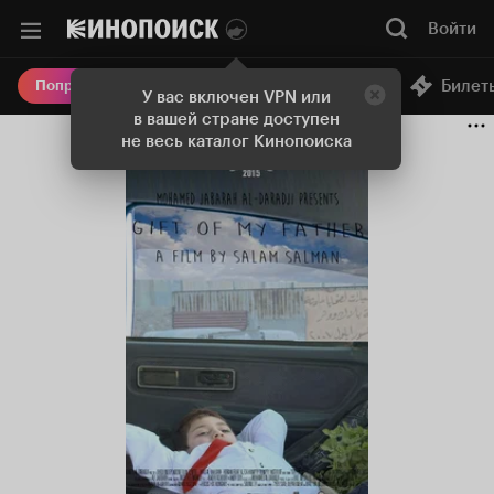
Войти
Онлайн-кинотеатр
Билет
Попробовать Плюс
У вас включен VPN или
в вашей стране доступен
не весь каталог Кинопоиска