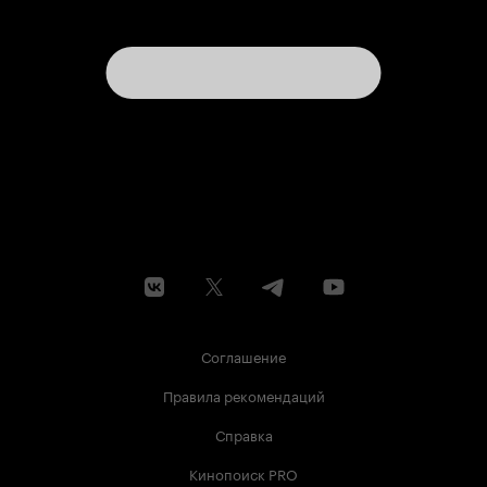
Соглашение
Правила рекомендаций
Справка
Кинопоиск PRO