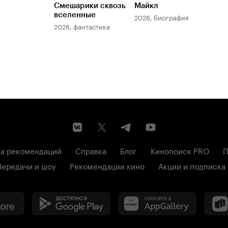
Смешарики сквозь
Майкл
Зл
вселенные
мер
2026, биография
2026, фантастика
202
а рекомендаций
Справка
Блог
Кинопоиск PRO
П
Передачи и шоу
Рекомендации кино
Акции и подписка