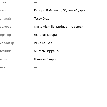
оган
—
жиссер
Enrique F. Guzmán
,
Жуанма Суарес
енарий
Tessy Díez
одюсер
Marta Alamillo
,
Enrique F. Guzmán
ератор
Даниэль Маури
мпозитор
Роке Баньос
дожник
Мигель Серрано
нтаж
Жуанма Суарес
емя
—