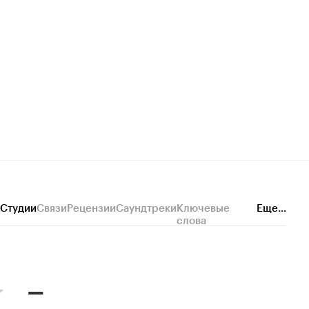
Студии
Связи
Рецензии
Саундтреки
Ключевые
Еще...
слова
–