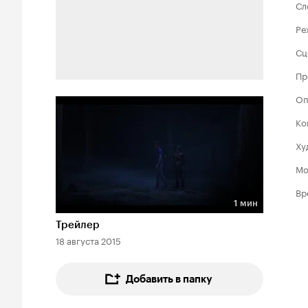
Сл
Ре
Сц
Пр
Оп
Ко
Ху
Мо
Вр
1 мин
Длительность 1 мин
Трейлер
18 августа 2015
Добавить в папку