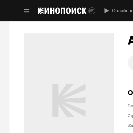
Онлайн-к
О
Го
Ст
Жа