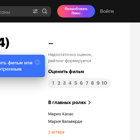
Попробовать
Войти
Плюс
4)
–
Недостаточно оценок,
рейтинг формируется
ить фильм или
отренным
Оценить фильм
1
2
3
4
5
6
7
8
9
10
В главных ролях
Марио Касас
Мария Вальверде
2 актера