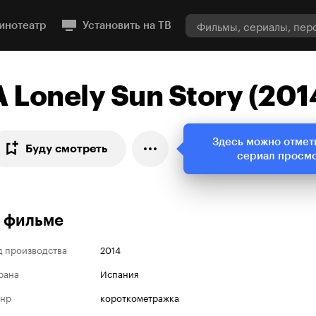
инотеатр
Установить на ТВ
A Lonely Sun Story (201
Здесь можно отмет
Буду смотреть
сериал просм
 фильме
д производства
2014
рана
Испания
нр
короткометражка