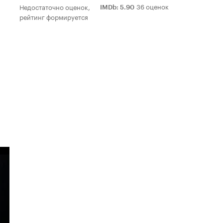
36 оценок
Недостаточно оценок,
IMDb
:
5.90
рейтинг формируется