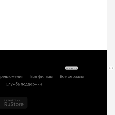
овещие
На деревню
Старый орёл
твецы: Пекло
дедушке 2
2026, семейный
6, ужасы
2026, комедия
РЕКЛАМА
редложения
Все фильмы
Все сериалы
Служба поддержки