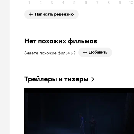
1
2
3
4
5
6
7
8
9
10
Написать рецензию
Нет похожих фильмов
Знаете похожие фильмы?
Добавить
Трейлеры и тизеры