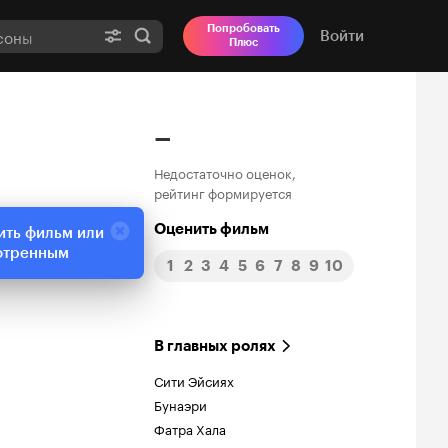
Попробовать
Войти
Плюс
–
Недостаточно оценок,
рейтинг формируется
Оценить фильм
ить фильм или
отренным
1
2
3
4
5
6
7
8
9
10
В главных ролях
Сити Эйсиях
Бунаэри
Фатра Хала