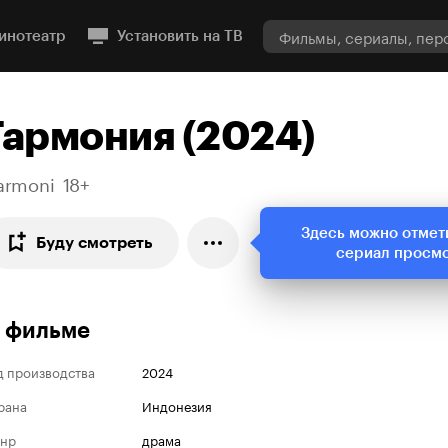
инотеатр
Установить на ТВ
Гармония (2024)
armoni
18+
Здесь можно отмет
Буду смотреть
сериал просм
 фильме
д производства
2024
рана
Индонезия
нр
драма