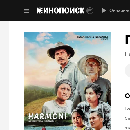
Онлайн-к
H
О
Го
Ст
Жа