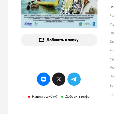
Сл
Ре
Сц
Пр
Добавить в папку
Оп
Ко
Ху
Мо
Пр
Во
Вр
Нашли ошибку?
Добавить инфо