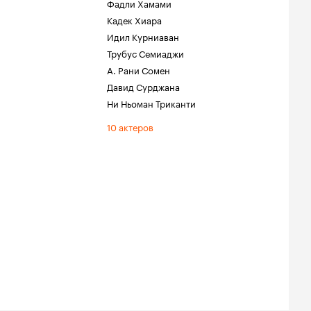
Фадли Хамами
Кадек Хиара
Идил Курниаван
Трубус Семиаджи
А. Рани Сомен
Давид Сурджана
Ни Ньоман Триканти
10 актеров