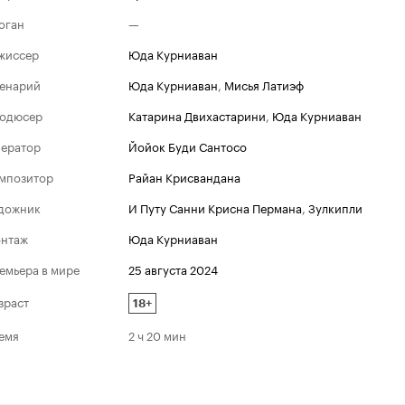
оган
—
жиссер
Юда Курниаван
енарий
Юда Курниаван
,
Мисья Латиэф
одюсер
Катарина Двихастарини
,
Юда Курниаван
ератор
Йойок Буди Сантосо
мпозитор
Райан Крисвандана
дожник
И Путу Санни Крисна Пермана
,
Зулкипли
нтаж
Юда Курниаван
емьера в мире
25 августа 2024
зраст
18+
емя
2 ч 20 мин