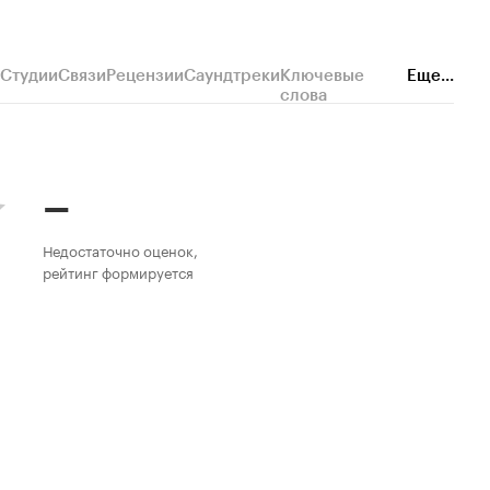
Студии
Связи
Рецензии
Саундтреки
Ключевые
Еще...
слова
–
Недостаточно оценок,
рейтинг формируется