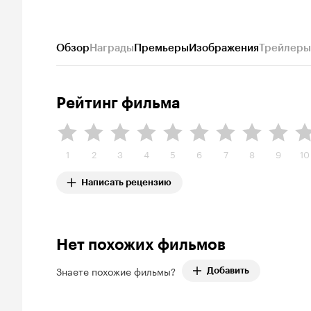
Обзор
Награды
Премьеры
Изображения
Трейлеры
Рейтинг фильма
1
2
3
4
5
6
7
8
9
10
Написать рецензию
Нет похожих фильмов
Знаете похожие фильмы?
Добавить