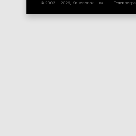
© 2003 —
2026
,
Кинопоиск
Телепрогр
18
+