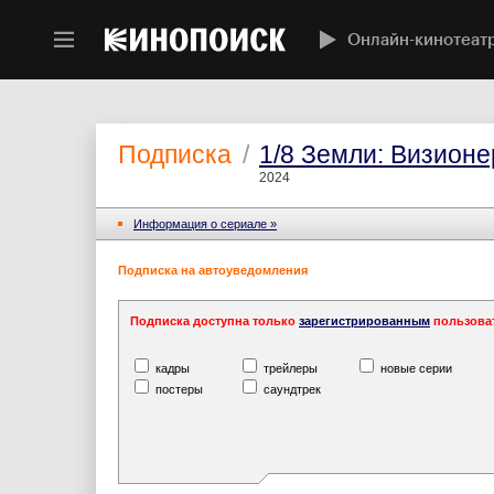
Онлайн-кинотеат
Подписка
/
1/8 Земли: Визион
2024
Информация o сериале »
Подписка на автоуведомления
Подписка доступна только
зарегистрированным
пользова
кадры
трейлеры
новые серии
постеры
саундтрек