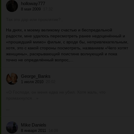
holloway777
8 мая 2009
17:32
Так это дар или проклятие?..
На днях, к моему великому счастью и беспредельной
радости, мне удалось пересмотреть ранее недоценённый и
«прошедший мимо» фильм, с вроде бы, непривлекательным,
хотя, это с какой стороны посмотреть, названием «Чего хотят
женщины», раскрывающий поистине волнующий и пока
точно не определённый вопрос,...
George_Banks
1 июля 2010
20:02
«О Господи, он меня едва не убил. Хотя жаль, что
промахнулся…»
...
Mike Daniels
8 января 2011
14:09