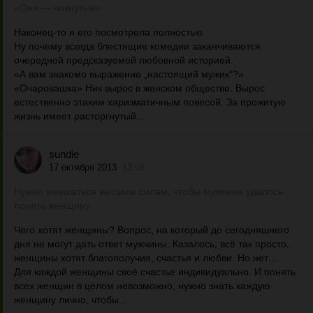
«Они — чокнутые»
Наконец-то я его посмотрела полностью
Ну почему всегда блестящие комедии заканчиваются
очередной предсказуемой любовной историей.
«А вам знакомо выражение „настоящий мужик“?»
«Очаровашка» Ник вырос в женском обществе. Вырос
естественно этаким харизматичным повесой. За прожитую
жизнь имеет расторгнутый...
sundie
17 октября 2013
13:59
Нужно вмешаться высшим силам, чтобы мужчине удалось
понять женщину.
Чего хотят женщины? Вопрос, на который до сегодняшнего
дня не могут дать ответ мужчины. Казалось, всё так просто,
женщины хотят благополучия, счастья и любви. Но нет…
Для каждой женщины своё счастье индивидуально. И понять
всех женщин в целом невозможно, нужно знать каждую
женщину лично, чтобы...