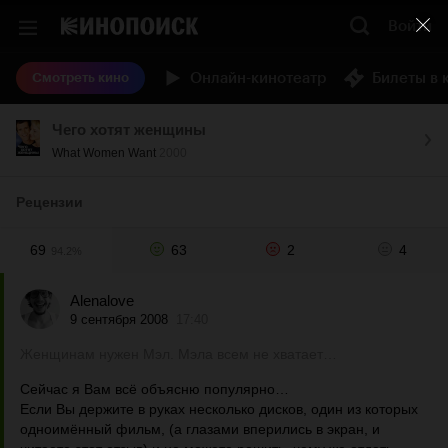
Войти
Онлайн-кинотеатр
Билеты в 
Смотреть кино
Чего хотят женщины
What Women Want
2000
Рецензии
69
63
2
4
94.2%
Alenalove
9 сентября 2008
17:40
Женщинам нужен Мэл. Мэла всем не хватает…
Сейчас я Вам всё объясню популярно…
Если Вы держите в руках несколько дисков, один из которых
одноимённый фильм, (а глазами вперились в экран, и