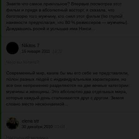
Знаете что самое прикольное? Впервые посмотрев этот
фильм и придя в абсолютный восторг, я сказала, что
боготворю того мужчину, кто снял этот фильм (по глупой
наивности предполагая, что 80 % режиссеров — мужчины).
Дождавшись ролей и услышав има Нэнси...
Nikitos 7
16 января 2011
19:22
Чего вы хотите?
Современный мир, каким бы мы его себе не представляли,
полон разных людей с индивидуальными характерами, но
все они непременно разделяются на две вечные категории:
мужчины и женщины. Это абсолютно два отдельных мира,
которые каждый день сталкиваются друг с другом. Земля
словно место нескончаемой...
elena str
30 декабря 2010
01:09
Настоящий мужчина