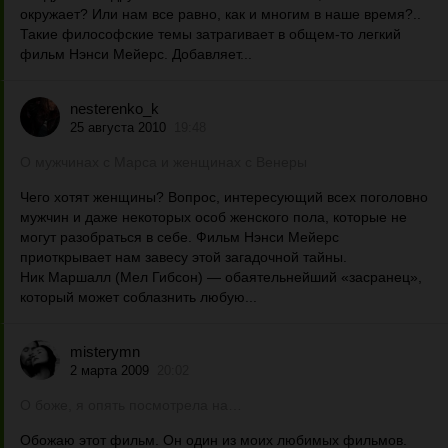
окружает? Или нам все равно, как и многим в наше время?..
Такие философские темы затрагивает в общем-то легкий
фильм Нэнси Мейерс. Добавляет...
nesterenko_k
25 августа 2010
19:48
О мужчинах с Марса и женщинах с Венеры
Чего хотят женщины? Вопрос, интересующий всех поголовно
мужчин и даже некоторых особ женского пола, которые не
могут разобраться в себе. Фильм Нэнси Мейерс
приоткрывает нам завесу этой загадочной тайны.
Ник Маршалл (Мел Гибсон) — обаятельнейший «засранец»,
который может соблазнить любую...
misterymn
2 марта 2009
20:02
О боже, я опять посмотрела на…
Обожаю этот фильм. Он один из моих любимых фильмов.