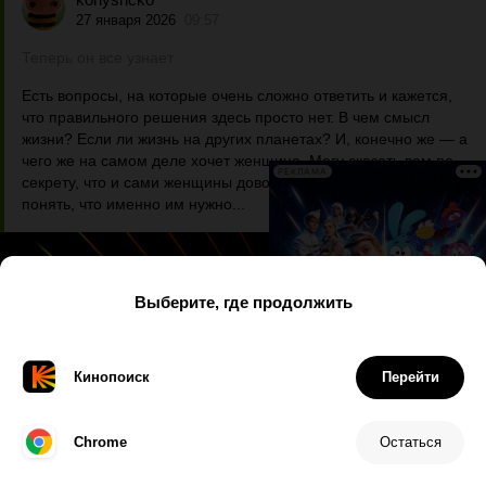
27 января 2026
09:57
Теперь он все узнает
Есть вопросы, на которые очень сложно ответить и кажется,
что правильного решения здесь просто нет. В чем смысл
жизни? Если ли жизнь на других планетах? И, конечно же — а
чего же на самом деле хочет женщина. Могу сказать вам по
РЕКЛАМА
секрету, что и сами женщины довольно часто не могут
понять, что именно им нужно...
Дата
Имя
Рейтинг