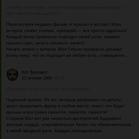
«Фрейд так и умер, не ответив на единственный вопрос —
чего же хотят женщины?»
Пересмотрев недавно фильм, я пришел в восторг! Игра
актеров, сюжет, съемка, сценарий — все просто идеально!
Каждый актер прекрасно подходит своей роли, никаких
лишних сцен, ничего лишнего, ничего!
Начать можно с актеров. Мэл Гибсон прекрасно доказал
всему миру, что он подходит на любую роль, совершенно...
Кот Бегемот
12 октября 2009
08:18
Женщины хотят смотреть такие фильмы
Чудесный фильм. Из тех, которые разбирают на цитаты,
могут продолжить фразу в любом месте; знают, что будет
дальше и все равно смеются, смеются, смеются!
Старина Мэл вот уже несколько десятилетий будоражит
женские сердца, очаровательная Хелен так обворожительна
в своей звездной роли. Каждая эпизодическая...