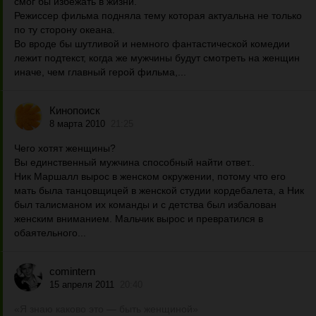
смог бы избежать в жизни.
Режиссер фильма подняла тему которая актуальна не только
по ту сторону океана.
Во вроде бы шутливой и немного фантастической комедии
лежит подтекст, когда же мужчины будут смотреть на женщин
иначе, чем главный герой фильма,...
Кинопоиск
8 марта 2010
21:25
Чего хотят женщины?
Вы единственный мужчина способный найти ответ..
Ник Маршалл вырос в женском окружении, потому что его
мать была танцовщицей в женской студии кордебалета, а Ник
был талисманом их команды и с детства был избалован
женским вниманием. Мальчик вырос и превратился в
обаятельного...
comintern
15 апреля 2011
20:40
«Я знаю каково это — быть женщиной»