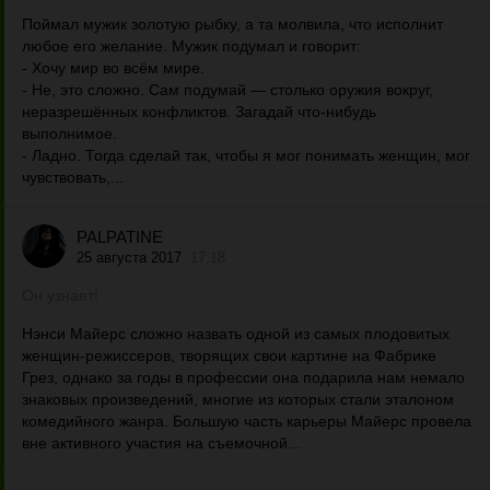
Поймал мужик золотую рыбку, а та молвила, что исполнит
любое его желание. Мужик подумал и говорит:
- Хочу мир во всём мире.
- Не, это сложно. Сам подумай — столько оружия вокруг,
неразрешённых конфликтов. Загадай что-нибудь
выполнимое.
- Ладно. Тогда сделай так, чтобы я мог понимать женщин, мог
чувствовать,...
PALPATINE
25 августа 2017
17:18
Он узнает!
Нэнси Майерс сложно назвать одной из самых плодовитых
женщин-режиссеров, творящих свои картине на Фабрике
Грез, однако за годы в профессии она подарила нам немало
знаковых произведений, многие из которых стали эталоном
комедийного жанра. Большую часть карьеры Майерс провела
вне активного участия на съемочной...