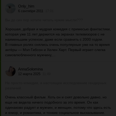
Only_him
6 сентября 2011
17:01
Вы до сих пор хотите читать чужие мысли???
Хорошая, добрая и мудрая комедия с примесью фантастики,
которая уже 11 лет держится на экранах телевизоров с не
наименьшим успехом, даже если сравнить с 2000 годом.
В главных ролях снялись очень популярные уже на то время
актёры — Мэл Гибсон и Хелен Харт. Первый играет слегка
самовлюбленного мужчину,...
AnnaSolomina
12 марта 2025
11:49
Не просто комедия, а настоящее исследование гендерных
различий.
Очень классный фильм. Хоть он и снят довольно давно, но
еще не видела ничего подобного за это время. Он как
одинаково радует и мужчин, и женщин, потому что здесь есть
и юмор, и романтика, и тонкие социальное высказывание.