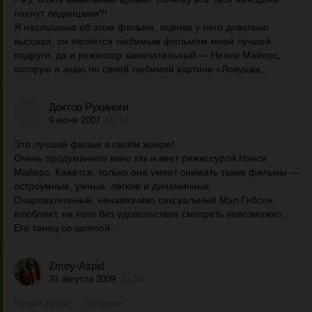
пахнут леденцами?!
Я наслышана об этом фильме, оценка у него довольно
высокая, он является любимым фильмом моей лучшей
подруги, да и режиссер замечательный — Ненси Майерс,
которую я знаю по своей любимой картине «Ловушка...
Доктор Рукиноги
9 июня 2007
00:13
Это лучший фильм в своём жанре!
Очень продуманное кино так и веет режиссурой Нэнси
Майерс. Кажется, только она умеет снимать такие фильмы —
остроумные, умные, лёгкие и динамичные.
Очаровательный, ненавязчиво сексуальный Мэл Гибсон
влюбляет, на него без удовольствия смотреть невозможно.
Его танец со шляпой...
Zmey-Aspid
31 августа 2009
21:54
Чужая душа — потёмки