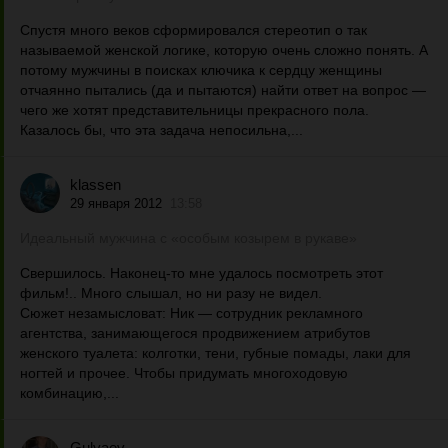
Спустя много веков сформировался стереотип о так
называемой женской логике, которую очень сложно понять. А
потому мужчины в поисках ключика к сердцу женщины
отчаянно пытались (да и пытаются) найти ответ на вопрос —
чего же хотят представительницы прекрасного пола.
Казалось бы, что эта задача непосильна,...
klassen
29 января 2012
13:58
Идеальный мужчина с «особым козырем в рукаве»
Свершилось. Наконец-то мне удалось посмотреть этот
фильм!.. Много слышал, но ни разу не видел.
Сюжет незамысловат: Ник — сотрудник рекламного
агентства, занимающегося продвижением атрибутов
женского туалета: колготки, тени, губные помады, лаки для
ногтей и прочее. Чтобы придумать многоходовую
комбинацию,...
Gulyaev