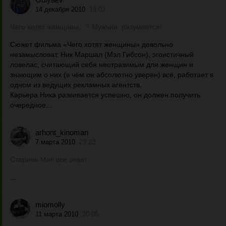
14 декабря 2010
13:03
Чего хотят женщины…? Мужчин, разумеется!
Сюжет фильма «Чего хотят женщины» довольно
незамысловат. Ник Маршал (Мэл Гибсон), эгоистичный
ловелас, считающий себя неотразимым для женщин и
знающим о них (в чём он абсолютно уверен) всё, работает в
одном из ведущих рекламных агентств.
Карьера Ника развивается успешно, он должен получить
очередное...
arhont_kinoman
7 марта 2010
23:23
Старина Мэл все знает…
...
miomolly
11 марта 2010
20:05