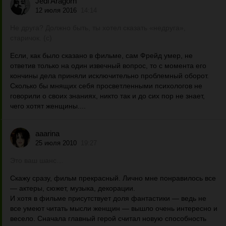
Jedi Aragorn
12 июля 2016
14:14
Не друга? Должно быть, ты хотел сказать «недруга»,
старичок. (с)
Если, как было сказано в фильме, сам Фрейд умер, не
ответив только на один извечный вопрос, то с момента его
кончины дела приняли исключительно проблемный оборот.
Сколько бы мнящих себя просветленными психологов не
говорили о своих знаниях, никто так и до сих пор не знает,
чего хотят женщины....
aaarina
25 июля 2010
19:27
Это ваш шанс…
Скажу сразу, фильм прекрасный. Лично мне понравилось все
— актеры, сюжет, музыка, декорации.
И хотя в фильме присутствует доля фантастики — ведь не
все умеют читать мысли женщин — вышло очень интересно и
весело. Сначала главный герой считал новую способность