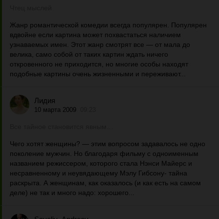
Чтец мыслей
Жанр романтической комедии всегда популярен. Популярен
вдвойне если картина может похвастаться наличием
узнаваемых имен. Этот жанр смотрят все — от мала до
велика, само собой от таких картин ждать ничего
откровенного не приходится, но многие особы находят
подобные картины очень жизненными и переживают...
Лидия
10 марта 2009
09:23
Все тайное становится явным…
Чего хотят женщины? — этим вопросом задавалось не одно
поколение мужчин. Но благодаря фильму с одноименным
названием режиссером, которого стала Нэнси Майерс и
несравненному и неувядающему Мэлу Гибсону- тайна
раскрыта. А женщинам, как оказалось (и как есть на самом
деле) не так и много надо: хорошего...