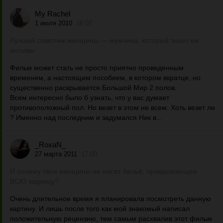
My Rachel
1 июля 2010
16:07
Лучший советчик женщины — мужчина, который знает ее
мотивы.
Фильм может стать не просто приятно проведенным
временем, а настоящим пособием, в котором вкратце, но
существенно раскрывается Большой Мир 2 полов.
Всем интересно было б узнать, что у вас думает
противоположный пол. Но везет в этом не всем. Хоть везет ли
? Именно над последним и задумался Ник в...
_RoxaN_
27 марта 2011
17:00
И почему твои женщины не носят бельё, прикрывающее
ВСЮ задницу?
Очень длительное время я планировала посмотреть данную
картину. И лишь после того как мой знакомый написал
положительную рецензию, тем самым расхвалив этот фильм