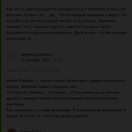
Как часто нам приходится слышать из уст мужского пола «эта
женская логика» да… да… почти каждый мужчина говорит это
хотя бы раз десять в своей жизни, а то и чаще. Мужчины
считают, что у женщин просто ужасная логика и часто
поражаются над наши выходками. Дела в том, что мы хорошо
понимаем их,...
andrew.poustavu
25 декабря 2021
15:44
Никаких игр. Только любовь.
Нэнси Майерс — талантливый режиссер с рядом прекрасных
картин, включая такие шедевры, как:
«Отпуск по обмену», «Стажер», «Отец невесты» и многие
другие и каждую можно пересматривать много-много раз
ежегодно.
Так случилось и с этим фильмом. Я его впервые посмотрел в
возрасте 14 лет и с тех пор на регулярной...
konyshcko