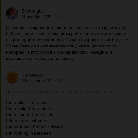
Silvernight
11 октября 2009
15:11
Признаюсь откровенно, особо безразличен к творчеству М.
Гибсона, за исключением пары работ, но в этом фильме, он
сыграл просто великолепно. Создав очаровательный дуэт с
Хэлен Хант, он вытягивает картину, кажущуюся просто
набором из второсортных американских комедий, и,
втаскивая ее, пожалуй, на такие...
Кинопоиск
19 января 2012
18:24
Чего хотят женщины, мужчины и французский пудель…
I`m a bitch, I`m a lover
I`m a child, I`m a mother
I`m a sinner, I`m a saint
I do not feel ashamed
I`m your hell, I`m your dream
I`m nothing in between