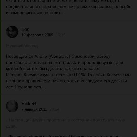
читаете этот отзыв) и не можете решить, чему же отдать
предпочтение в сегодняшнем вечернем киносеансе, то особо
и заморачиваться не стоит....
Боб
12 февраля 2009
16:15
Мужской взгляд
Посвящается Алёне (Alenalove) Симоновой, автору
прекрасного отзыва на этот фильм и просто девушке, для
которой я хотел бы сделать все, что она хочет.
Говорят, Космос изучен всего на 0,01%. То есть о Космосе мы
не знаем практически ничего, хоть и исследуем его десятки
лет. Неужели есть...
Rikki94
7 января 2011
20:24
- Настоящий мужик просто не в состоянии понять женскую
душу.
- Фу, опять ванильный аромат. Почему все твои женщины