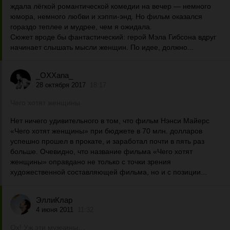
ждала лёгкой романтической комедии на вечер — немного
юмора, немного любви и хэппи-энд. Но фильм оказался
гораздо теплее и мудрее, чем я ожидала.
Сюжет вроде бы фантастический: герой Мэла Гибсона вдруг
начинает слышать мысли женщин. По идее, должно...
_OXXana_
28 октября 2017
18:17
Чего хотят женщины
Нет ничего удивительного в том, что фильм Нэнси Майерс
«Чего хотят женщины» при бюджете в 70 млн. долларов
успешно прошел в прокате, и заработал почти в пять раз
больше. Очевидно, что название фильма «Чего хотят
женщины» оправдано не только с точки зрения
художественной составляющей фильма, но и с позиции...
ЭллиКлар
4 июня 2011
11:32
Ох! Уж эти мужчины…