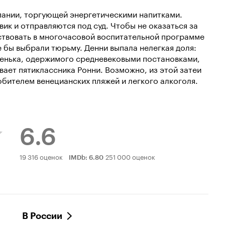
пании, торгующей энергетическими напитками.
ик и отправляются под суд. Чтобы не оказаться за
ствовать в многочасовой воспитательной программе
е бы выбрали тюрьму. Денни выпала нелегкая доля:
ренька, одержимого средневековыми постановками,
вает пятиклассника Ронни. Возможно, из этой затеи
бителем венецианских пляжей и легкого алкоголя.
6.6
Рейтинг
19 316 оценок
251 000 оценок
IMDb
:
6.80
Кинопоиска
6.6
В России