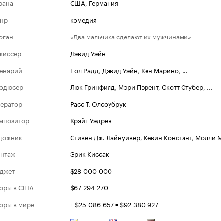
рана
США
,
Германия
нр
комедия
оган
«Два мальчика сделают их мужчинами»
жиссер
Дэвид Уэйн
енарий
Пол Радд
,
Дэвид Уэйн
,
Кен Марино
,
...
одюсер
Люк Гринфилд
,
Мэри Пэрент
,
Скотт Стубер
,
...
ератор
Расс Т. Олсоубрук
мпозитор
Крэйг Уэдрен
дожник
Стивен Дж. Лайнуивер
,
Кевин Констант
,
Молли 
нтаж
Эрик Киссак
джет
$28 000 000
оры в США
$67 294 270
оры в мире
+ $25 086 657 = $92 380 927
ители
,
,
,
...