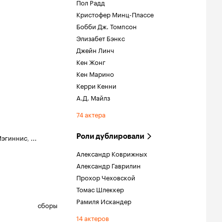
Пол Радд
Кристофер Минц-Плассе
Бобби Дж. Томпсон
Элизабет Бэнкс
Джейн Линч
Кен Жонг
Кен Марино
Керри Кенни
А.Д. Майлз
74 актера
Роли дублировали
Мэгиннис
,
...
Александр Коврижных
Александр Гаврилин
Прохор Чеховской
Томас Шлеккер
Рамиля Искандер
сборы
14 актеров