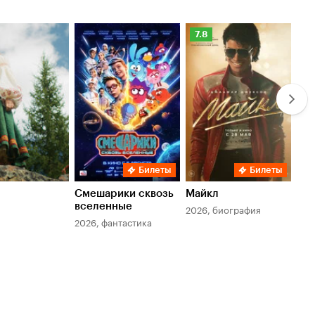
Рейтинг
Ре
7.8
6.
Кинопоиска
Ки
7.8
6.
Билеты
Билеты
Смешарики сквозь
Майкл
Зл
вселенные
мер
2026, биография
2026, фантастика
202