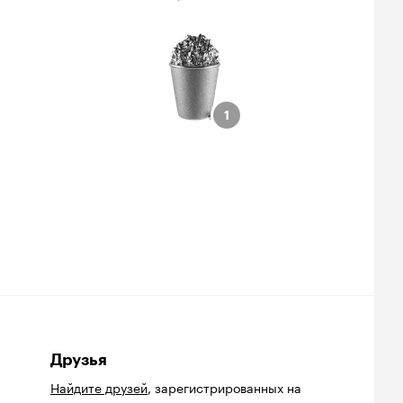
 «MTV»
учший актер
1
1
Друзья
Найдите друзей
, зарегистрированных на