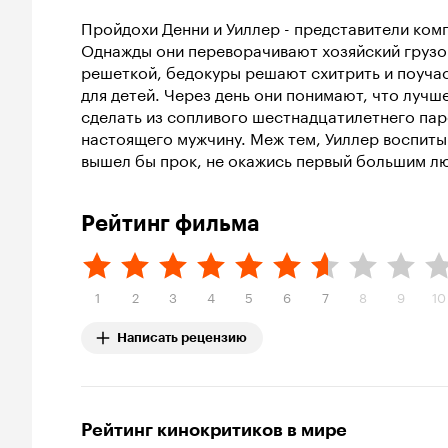
Пройдохи Денни и Уиллер - представители ком
Однажды они переворачивают хозяйский грузов
решеткой, бедокуры решают схитрить и поуча
для детей. Через день они понимают, что лучш
сделать из сопливого шестнадцатилетнего па
настоящего мужчину. Меж тем, Уиллер воспиты
вышел бы прок, не окажись первый большим лю
Рейтинг фильма
1
2
3
4
5
6
7
8
9
10
Написать рецензию
Рейтинг кинокритиков в мире