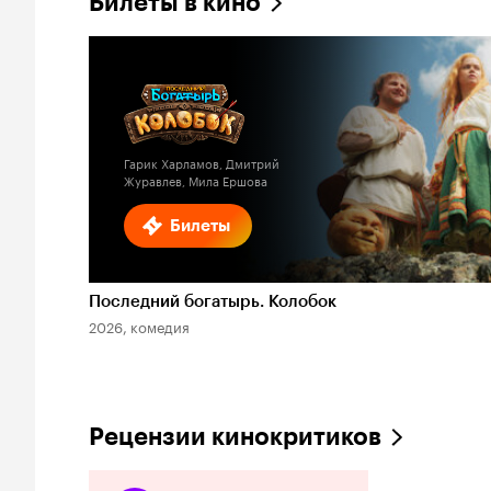
Билеты в кино
Гарик Харламов, Дмитрий
Журавлев, Мила Ершова
Билеты
Последний богатырь. Колобок
2026, комедия
Рецензии кинокритиков