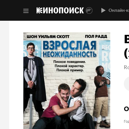
Онлайн-к
R
О
Го