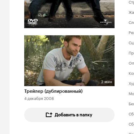
Ст
Жа
Сл
Ре
Сц
Пр
Оп
Ко
2 мин
Ху
Длительность 2 мин
Трейлер (дублированный)
Мо
4 декабря 2008
Бю
Сб
Добавить в папку
Сб
Зр