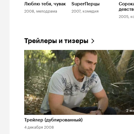
Люблю тебя, чувак
SuperПерцы
Сорок
девст
2008, мелодрама
2007, комедия
2005, к
Трейлеры и тизеры
2 м
Длительность 2 мин
Трейлер (дублированный)
4 декабря 2008