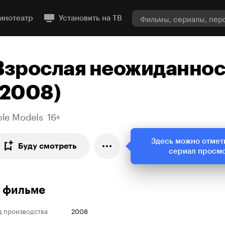
инотеатр
Установить на ТВ
Взрослая неожиданнос
(2008)
ole Models
16+
Здесь можно отмет
Буду смотреть
сериал просм
 фильме
д производства
2008