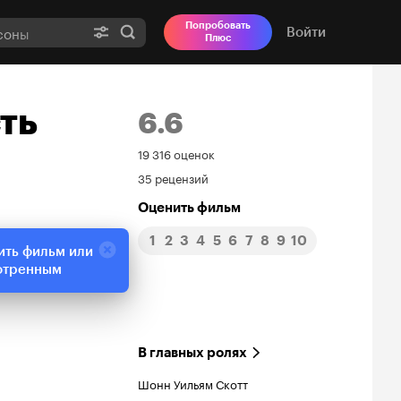
Попробовать
Войти
Плюс
ть
6.6
Рейтинг
19 316 оценок
35 рецензий
Кинопоиска
Оценить фильм
6.6
1
2
3
4
5
6
7
8
9
10
ить фильм или
отренным
В главных ролях
Шонн Уильям Скотт