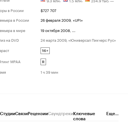
9.3 млн
1.5 млн
234.9 тыс
оры в России
$727 707
Премия канала
емьера в России
26 февраля 2009
,
«UPI»
Номинации
2009
емьера в мире
19 октября 2008
,
...
Прорыв года: Л
лиз на DVD
24 марта 2009, «Юниверсал Пикчерс Рус»
зраст
16+
йтинг MPAA
R
емя
1 ч 39 мин
Студии
Связи
Рецензии
Саундтреки
Ключевые
Еще...
слова