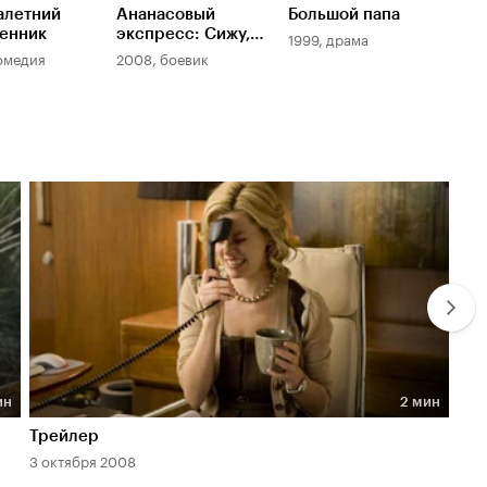
алетний
Ананасовый
Большой папа
Шк
венник
экспресс: Сижу,
1999, драма
200
курю
омедия
2008, боевик
ин
2 мин
Длительность 2 мин
Дл
Трейлер
Red
3 октября 2008
17 