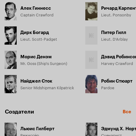
Алек Гиннесс
Ричард Карпен
Captain Crawford
Lieut. Ponsonby
Дирк Богард
Питер Гилл
Lieut. Scott-Padget
Lieut. D'Arblay
Морис Денэм
Дэвид Робинсо
Mr. Goss (Ship's Surgeon)
Harvey Crawford
Найджел Сток
Робин Стюарт
Senior Midshipman Kilpatrick
Pardoe
Создатели
Все
Льюис Гилберт
Эдмунд Х. Нор
Режиссёр
Сценарист