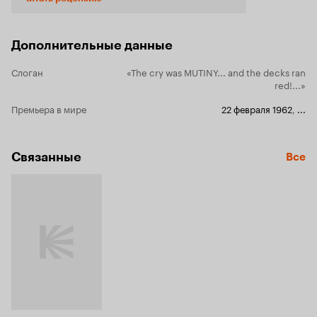
'), так и напрашиваются параллели с
Defiant!
всем вам хорошо известным 'Хозяином морей'
австралийца Питера Уира. Времена
Дополнительные данные
наполеоновских войн, английское боевое
судно под предводительством бравого
Слоган
«The cry was MUTINY... and the decks ran
капитана в исполнении именитого актёра
red!...»
(Алек Гиннесс у Гилберта, Рассел Кроу у Уира)
вступает в смертельную схватку с опасным
Премьера в мире
22 февраля 1962
,
...
противником в лице роскошных парусников
Наполеоновского флота. Собственно и
сравнить кроме 'Хозяина' да нескольких более
старых лент и не с чем, массовому зрителю не
Связанные
Все
сказать что близка тема драющих палубы
матросов, и это хорошо подтверждают как
слабые кассовые сборы 'Хозяина', так и почти
полное зрительское забвение, постигшее
'Вызывающего проклятие'. Но всё же
справедливости ради обязан заявить, что
фильм Уира хоть и является добротной данью
уважения классическим морским лентам, но
какого-то особого статуса и вправду не
заслуживает. А вот 'Вызывающий' позабыт
совершенно напрасно. Гилберт сработал по
практически идеальной форме, сняв
полуторачасовой приключенческий фильм, в