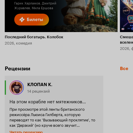
Гарик Харламов, Дмитрий
Журавлев, Мила Ершова
Билеты
Последний богатырь. Колобок
Смеша
2026, комедия
вселе
2026, 
Рецензии
Все
КЛОПАN К.
14 рецензий
На этом корабле нет мятежников...
При просмотре этой ленты британского
режиссёра Льюиса Гилберта, которую
переводят то как 'Вызывающий проклятие', то
как 'Дерзкий' (но круче всего звучит
американский прокатный вариант '
Damn the
Читать рецензию