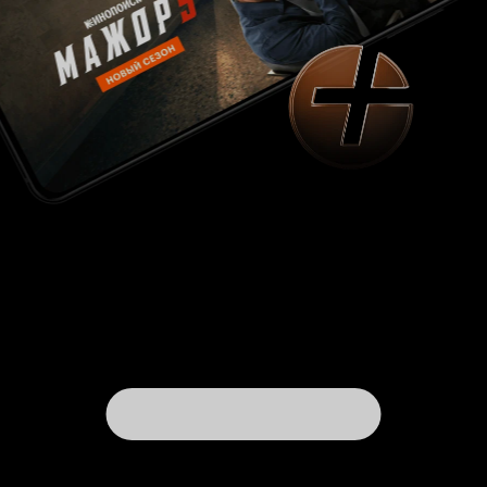
идти в обход командования вышестоящего
чина и установить на корабле свои порядки,
недовольные принудительной службой
матросы готовят бунт, а где-то вдалеке маячит
французский неприятель, но всё же основной
хронометраж картины посвящён конфликтам
внутри корабля. Причём конкретно
отрицательных персонажей в фильме нет,
матросы-мятежники - вовсе не трусы, а борцы
за свои человеческие права, и даже
садистскому персонажу Богарда не откажешь в
героизме при ведении боя с врагами Англии.
Но в первую очередь именно благодаря образу
капитана Кроуфорда, опытного моряка, ловко
лавирующего меж трёх угроз, дабы удержать
целостность экипажа и выполнить
стратегически важную задачу, 'H.M.S. Defiant'
хочется смотреть не отрываясь. Уж не знаю,
чего у сэра Гиннесса было больше - харизмы,
или актёрского мастерства, но ещё по 'Мосту
через реку Квай' стало ясно, что мало кто
может сравниться с этим актёром в
отображении бравых офицеров гордой
выправки, сохраняющих лицо в самых
катастрофических ситуациях. Целостная