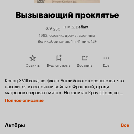
Вызывающий проклятье
H.M.S. Defiant
250
Рейтинг
6.9
Кинопоиска
1962, боевик, драма, военный
6.9
Великобритания, 1 ч 41 мин, 12+
Оценить
Буду смотреть
Добавить
Еще
Конец XVIII века, во флоте Английского королевства, что 
находится в состоянии войны с Францией, среди 
матросов назревает мятеж. Но капитан Кроуффорд не 
только благородный воин, но и опытный моряк, поэтому 
Полное описание
его не пугают ни интриги младших офицеров, да и бунт 
вспыхивает во время и лишь подчеркивает патриотизм 
команды его фрегата перед лицом опасностей.
Актёры
Все