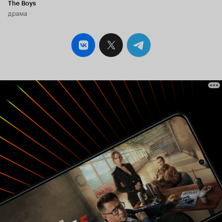
The Boys
котором нет ни единого лишнего эпизода - всё
драма
так или иначе работает на развитие образов,
оправдание мотивов и движение сюжета в
нужном направлении. Ещё более ценно то, что,
являясь детальным и увлекательным
изображением флотских нравов и морских
баталий (чего стоит хотя бы напряжённая
сцена перехвата горящего корабля-
камикадзе!) того времени, центральное место в
сюжете отведено не менее захватывающему,
многоуровневому, психологически тонкому
конфликту между членами экипажа, что, к
сожалению, обошёл стороной Уир в своём
'Хозяине', уделяя два часа экранного времени
братскому быту моряков и сомнительному
приданию ореола мистицизма французскому
кораблю (а ведь этот человек когда-то
буквально на пустом месте выстраивал
Висячую скалу - образчик киномистики!). В
центре конфликта 'Вызывающего' - капитан
Кроуфорд, который в скором времени после
отбытия из порта обнаруживает себя меж трёх
огней: первый офицер (Дирк Богард)
задействует болезненными рычаги в попытках