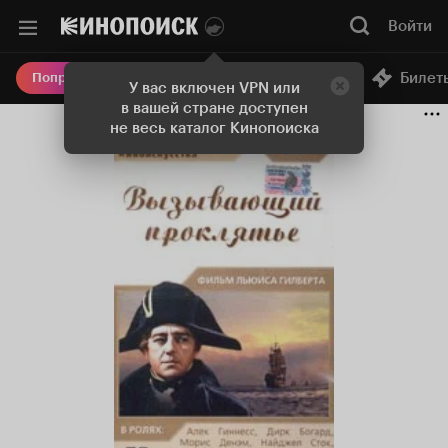
Войти
Онлайн-кинотеатр
Билет
Попробовать Плюс
У вас включен VPN или
в вашей стране доступен
не весь каталог Кинопоиска