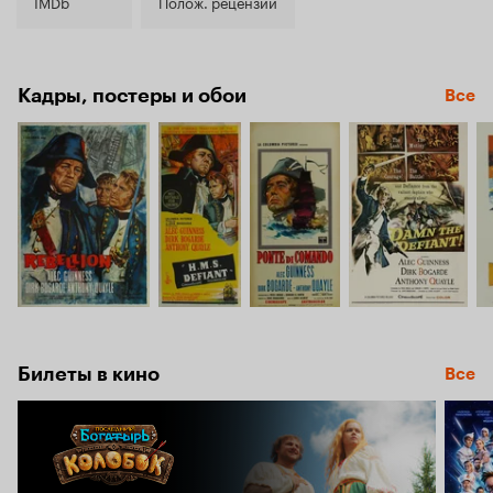
6.9
IMDb
Полож. рецензии
Кадры, постеры и обои
Все
Билеты в кино
Все