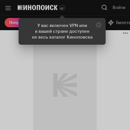
Войти
Онлайн-кинотеатр
Билет
Попробовать Плюс
У вас включен VPN или
в вашей стране доступен
не весь каталог Кинопоиска