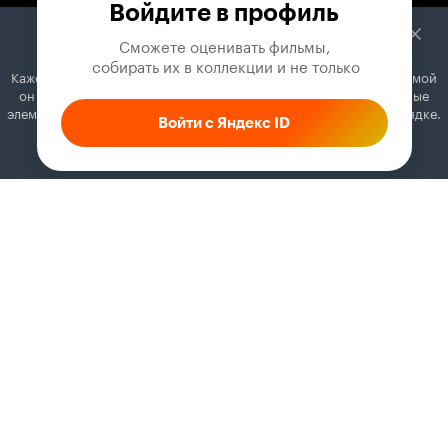
Войдите в профиль
Сможете оценивать фильмы,

 собирать их в коллекции и не только
Кажется, вы используете блокировщик рекламы. Вместе с рекламой
он может отключать постеры, папки с фильмами и другие важные
элементы. Добавьте Кинопоиск в исключения, и всё будет в порядке.
Войти с Яндекс ID
Как это сделать
Соглашение