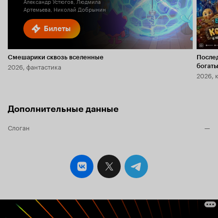
Александр Устюгов, Людмила
Артемьева, Николай Добрынин
Билеты
Смешарики сквозь вселенные
После
2026, фантастика
богаты
2026, 
Дополнительные данные
Слоган
—