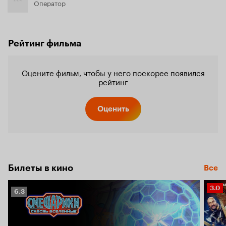
Оператор
Рейтинг фильма
Оцените фильм, чтобы у него поскорее появился
рейтинг
Оценить
Билеты в кино
Все
Рейт
3.0
Рейтинг
6.3
Кино
Кинопоиска
3.0
6.3