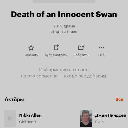
Death of an Innocent Swan
2014, драма
США, 1 ч 11 мин
Оценить
Буду смотреть
Добавить
Еще
Информации пока нет,
но это временно — скоро все добавим.
Актёры
Все
Nikki Allen
Джей Линдсей
Girlfriend
Evan