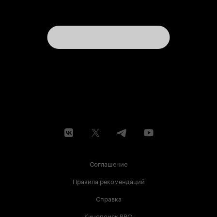
Соглашение
Правила рекомендаций
Справка
Кинопоиск PRO