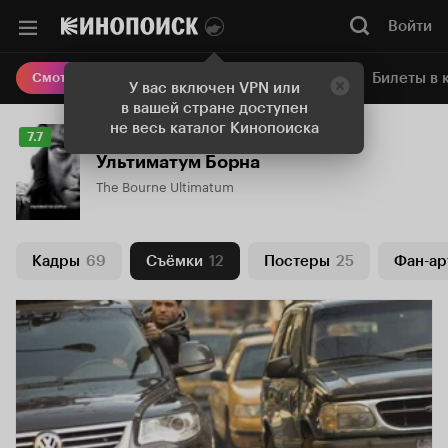
Войти
Онлайн-кинотеатр
Билеты в 
Смотреть кино
У вас включен VPN или
в вашей стране доступен
не весь каталог Кинопоиска
Рейтинг
7.7
Кинопоиска
Ультиматум Борна
7.7
The Bourne Ultimatum
Кадры
69
Съёмки
12
Постеры
25
Фан-ар