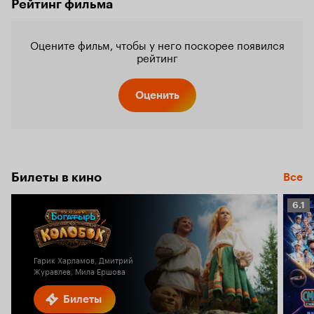
Рейтинг фильма
Оцените фильм, чтобы у него поскорее появился
рейтинг
Оценить
Билеты в кино
Все
Рейт
6.1
Кино
6.1
Гарик Харламов, Дмитрий
Журавлев, Мила Ершова
Билеты