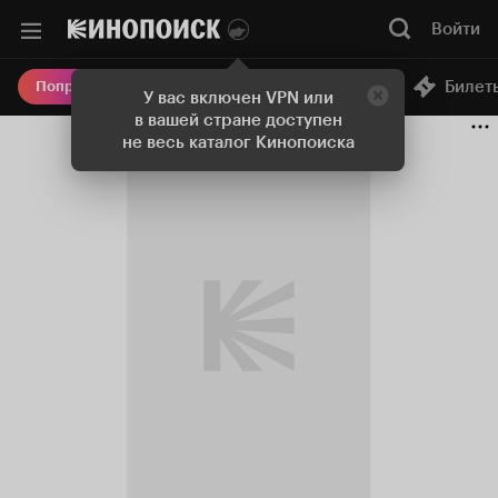
Войти
Онлайн-кинотеатр
Билет
Попробовать Плюс
У вас включен VPN или
в вашей стране доступен
не весь каталог Кинопоиска