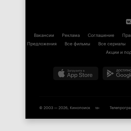
Вакансии
Реклама
Соглашение
Пра
Предложения
Все фильмы
Все сериалы
Акции и по
© 2003 —
2026
,
Кинопоиск
Телепрогр
18
+