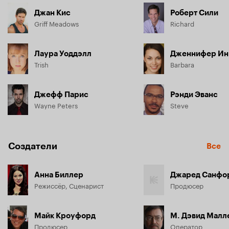
Джан Кис
Роберт Сили
Griff Meadows
Richard
Лаура Уоддэлл
Дженнифер Ин
Trish
Barbara
Джефф Парис
Рэнди Эванс
Wayne Peters
Steve
Создатели
Все
Анна Биллер
Джаред Санфо
Режиссёр, Сценарист
Продюсер
Майк Кроуфорд
М. Дэвид Малл
Продюсер
Оператор