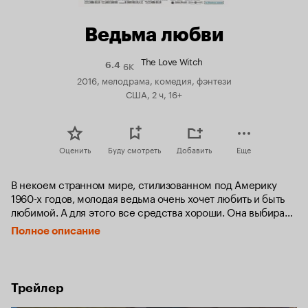
Ведьма любви
The Love Witch
6K
Рейтинг
6.4
Кинопоиска
2016, мелодрама, комедия, фэнтези
6.4
США, 2 ч, 16+
Оценить
Буду смотреть
Добавить
Еще
В некоем странном мире, стилизованном под Америку 
1960-х годов, молодая ведьма очень хочет любить и быть 
любимой. А для этого все средства хороши. Она выбирает 
самых отборных самцов и использует всё свои заговоры 
Полное описание
и женские штучки, чтобы приворожить очередного 
красавчика. Но вот беда — сильные снаружи, слабые 
внутри они не выдерживают чар хрупкой женщины 
и умирают.
Трейлер