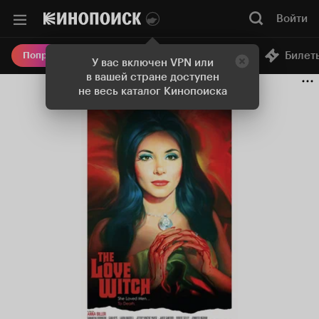
Войти
Онлайн-кинотеатр
Билет
Попробовать Плюс
У вас включен VPN или
в вашей стране доступен
не весь каталог Кинопоиска