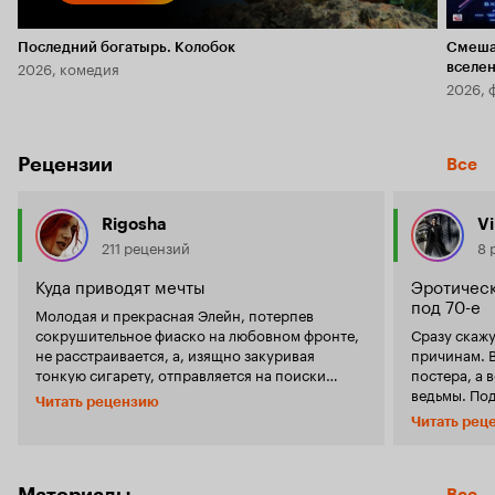
Последний богатырь. Колобок
Смеша
2026, комедия
вселе
2026, 
Рецензии
Все
Rigosha
V
211 рецензий
8 
Куда приводят мечты
Эротическ
под 70-е
Молодая и прекрасная Элейн, потерпев
сокрушительное фиаско на любовном фронте,
Сразу скажу
не расстраивается, а, изящно закуривая
причинам. В
тонкую сигарету, отправляется на поиски
постера, а 
счастья, в которое она так искренне
ведьмы. По
Читать рецензию
продолжает верить. Дома, в Сан-Франциско,
женщины мн
Читать рец
она оставляет безвременно погибшего мужа и
повелитель
назойливых полицейских, задающих
ожидал ком
новоиспечённой вдове неудобные вопросы.
Впереди её ждёт овеянный ветром перемен
Материалы
Все