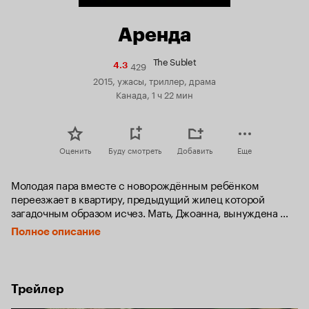
Аренда
The Sublet
429
Рейтинг
4.3
Кинопоиска
2015, ужасы, триллер, драма
4.3
Канада, 1 ч 22 мин
Оценить
Буду смотреть
Добавить
Еще
Молодая пара вместе с новорождённым ребёнком 
переезжает в квартиру, предыдущий жилец которой 
загадочным образом исчез. Мать, Джоанна, вынуждена 
целыми днями сидеть дома в одиночестве, поскольку муж 
Полное описание
всецело занят карьерой, и бороться с послеродовой 
депрессией. Женщина обнаруживает, что ранее в 
квартире произошло нечто чудовищное, и теперь это 
никак не отпускает Джоанну, заставляя её задуматься о 
Трейлер
своём психическом состоянии.