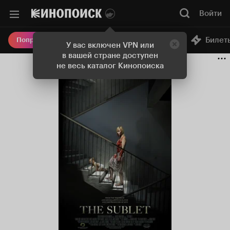
Войти
Онлайн-кинотеатр
Билет
Попробовать Плюс
У вас включен VPN или
в вашей стране доступен
не весь каталог Кинопоиска