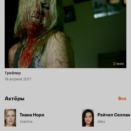
2 мин
Длительность 2 мин
Трейлер
18 апреля 2017
Актёры
Все
Тиана Нори
Рэйчел Селлан
Joanna
Alex