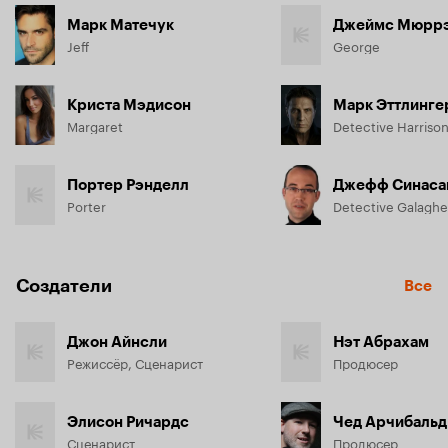
Марк Матечук
Джеймс Мюрр
Jeff
George
Криста Мэдисон
Марк Эттлинге
Margaret
Detective Harriso
Портер Рэнделл
Джефф Синаса
Porter
Detective Galaghe
Создатели
Все
Джон Айнсли
Нэт Абрахам
Режиссёр, Сценарист
Продюсер
Элисон Ричардс
Чед Арчибальд
Сценарист
Продюсер