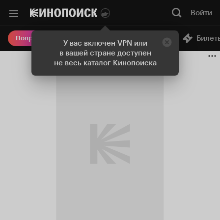
Войти
Онлайн-кинотеатр
Билет
Попробовать Плюс
У вас включен VPN или
в вашей стране доступен
не весь каталог Кинопоиска