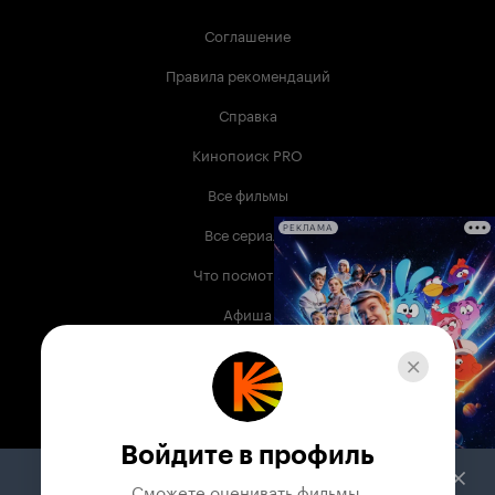
Соглашение
Правила рекомендаций
Справка
Кинопоиск PRO
Все фильмы
Все сериалы
РЕКЛАМА
Что посмотреть
Афиша
Музыка
Телепрограмма
Книги
Войдите в профиль
Служба поддержки
Сможете оценивать фильмы,
