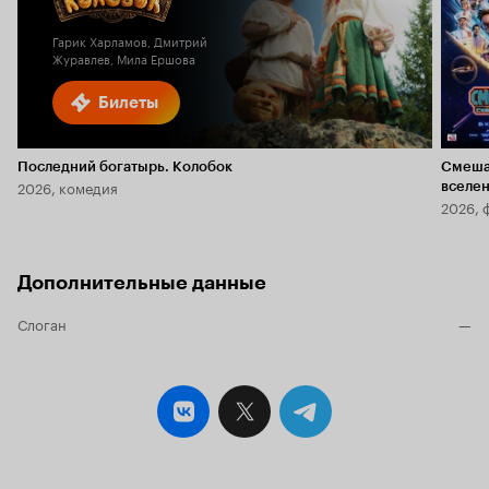
1.9
Гарик Харламов, Дмитрий
Журавлев, Мила Ершова
Билеты
Последний богатырь. Колобок
Смеша
2026, комедия
вселе
2026, 
Дополнительные данные
Слоган
—