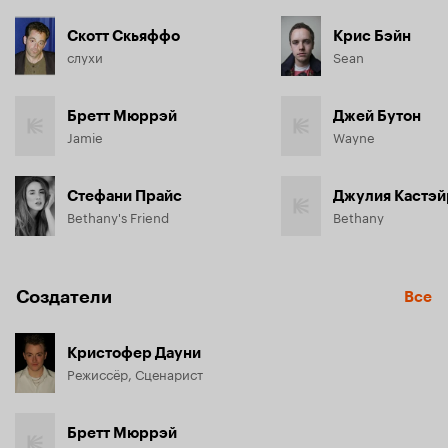
Скотт Скьяффо
Крис Бэйн
слухи
Sean
Бретт Мюррэй
Джей Бутон
Jamie
Wayne
Стефани Прайс
Джулия Кастэй
Bethany's Friend
Bethany
Создатели
Все
Кристофер Дауни
Режиссёр, Сценарист
Бретт Мюррэй