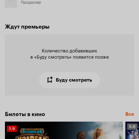
Продюсер
Ждут премьеры
Количество добавивших

в «Буду смотреть» появится позже
Буду смотреть
Билеты в кино
Все
Рейт
5.8
Рейтинг
1.9
Кино
Кинопоиска
5.8