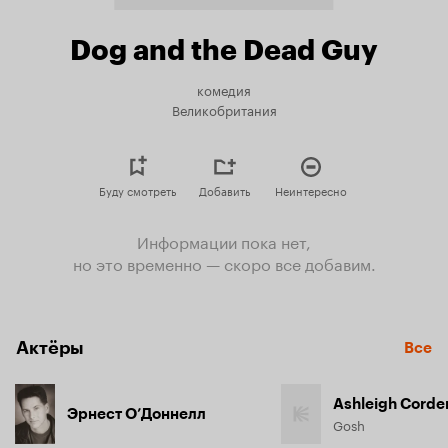
Dog and the Dead Guy
комедия
Великобритания
Буду смотреть
Добавить
Неинтересно
Информации пока нет,
но это временно — скоро все добавим.
Актёры
Все
Ashleigh Corde
Эрнест О’Доннелл
Gosh