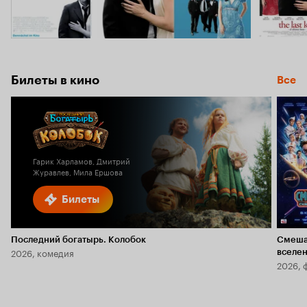
Билеты в кино
Все
Гарик Харламов, Дмитрий
Журавлев, Мила Ершова
Билеты
Последний богатырь. Колобок
Смеша
2026, комедия
вселе
2026, 