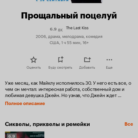
Прощальный поцелуй
The Last Kiss
8K
Рейтинг
6.9
Кинопоиска
2006, драма, мелодрама, комедия
6.9
США, 1 ч 55 мин, 16+
Оценить
Буду смотреть
Добавить
Еще
Уже месяц, как Майклу исполнилось 30. У него есть все, о 
чем он мечтал: интересная работа, собственный дом и 
любимая девушка Джейн. Но узнав, что Джейн ждет 
ребенка, он трусливо спасовал перед реальностью, 
Полное описание
испугался, что его мечта о счастье разобьется о суровые 
будни…

Сиквелы, приквелы и ремейки
Все
Между тем и в жизни беззаботных доселе друзей Майкла 
грядут перемены. Лучший друг, наконец, решился взять на 
Рейтинг
себя бремя ответственности и жениться. На его свадьбе 
6.9