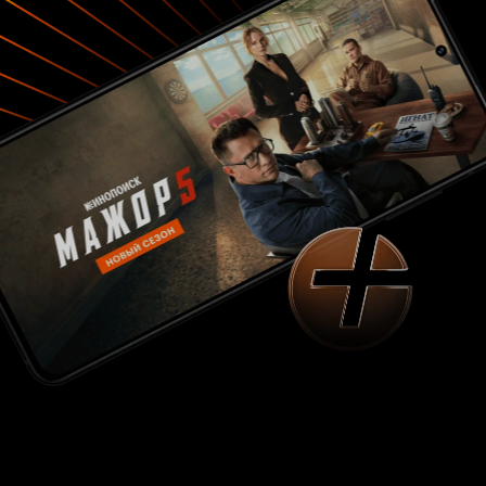
возможно, своих друзей или родственников.
Но даже тот, кому неинтересна эта тема, пусть
лучше посмотрит этот фильм - все-таки,
вероятно, его в жизни ждет тоже самое.
Старая, как мир, история, элегантная, мудрая,
милая и простая с героями настоящими,
человечно-порочными и далекими от
голливудского стандарта. Хорошее кино. 8 из
10