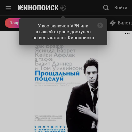
Войти
Онлайн-кинотеатр
Билет
Попробовать Плюс
У вас включен VPN или
в вашей стране доступен
не весь каталог Кинопоиска