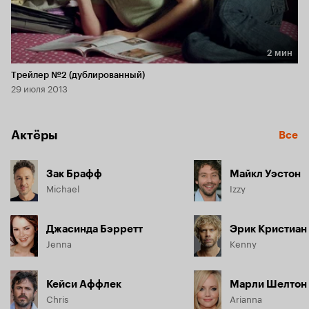
2 мин
Длительность 2 мин
Трейлер №2 (дублированный)
29 июля 2013
Актёры
Все
Зак Брафф
Майкл Уэстон
Michael
Izzy
Джасинда Бэрретт
Эрик Кристиан
Jenna
Kenny
Кейси Аффлек
Марли Шелтон
Chris
Arianna