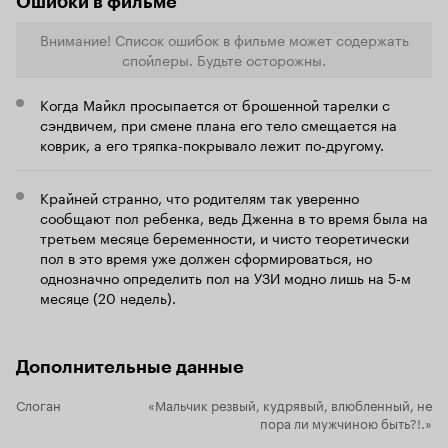
Ошибки в фильме
фильм почему-то захочется пересмотреть сразу
после просмотра. А потому что в фильме дело
Внимание! Список ошибок в фильме может содержать
происходит самое житейское. И атмосфера у
фильма самая человеческая. Сразу вспомнился
спойлеры. Будьте осторожны.
'Развод по-американски', который похож на
этот фильм довольно сильно. Сразу скажу -
Когда Майкл просыпается от брошенной тарелки с
кому не понравился 'Развод' - этот фильм
сэндвичем, при смене плана его тело смещается на
лучше не смотреть. Все банально. Фильм про
коврик, а его тряпка-покрывало лежит по-другому.
обычных людей, про нас и всех, кто живет
рядом с нами. Про женщин и мужчин, хотя
фильм в большей степени все-таки мужской,
Крайней странно, что родителям так уверенно
хоть и мелодрама. Про то, что каждый человек
сообщают пол ребенка, ведь Дженна в то время была на
в определенном возрасте подходит к моменту,
третьем месяце беременности, и чисто теоретически
когда хочется создать семью, остепениться,
получить какое-то постоянство, но, чем
пол в это время уже должен сформироваться, но
больше в голове созревает мысль, что с
однозначно определить пол на УЗИ модно лишь на 5-м
постоянством придет конец всему остальному
месяце (20 недель).
- свободному пацанскому существованию,
друзьям и вечеринкам и т.п., тем больше страх
закрадывается в душу человека. И неважно,
что ты и раньше был привязан к одной девушке
Дополнительные данные
и к одному месту - тогда ты был свободен и
делал это по собственной воле, а брак - это
Слоган
«Мальчик резвый, кудрявый, влюбленный, не
слишком серьезно.... Про то, как люди
пора ли мужчиною быть?!.»
напрягаются, когда приходит время заводить