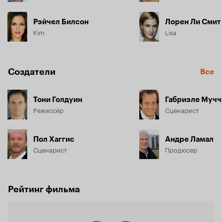
Рэйчел Билсон
Лорен Ли Смит
Kim
Lisa
Создатели
Все
Тони Голдуин
Габриэле Мучч
Режиссёр
Сценарист
Пол Хаггис
Андре Ламал
Сценарист
Продюсер
Рейтинг фильма