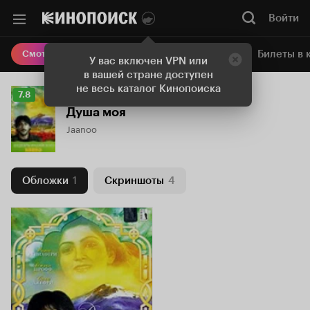
Войти
Онлайн-кинотеатр
Билеты в 
Смотреть кино
У вас включен VPN или
в вашей стране доступен
не весь каталог Кинопоиска
Рейтинг
7.8
Кинопоиска
Душа моя
7.8
Jaanoo
Обложки
1
Скриншоты
4