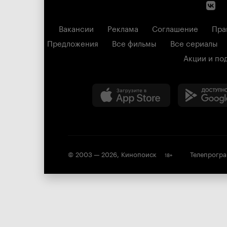
Вакансии
Реклама
Соглашение
Пра
Предложения
Все фильмы
Все сериалы
Акции и по
© 2003 —
2026
,
Кинопоиск
Телепрогр
18
+