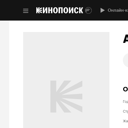
Онлайн-к
О
Го
Ст
Жа