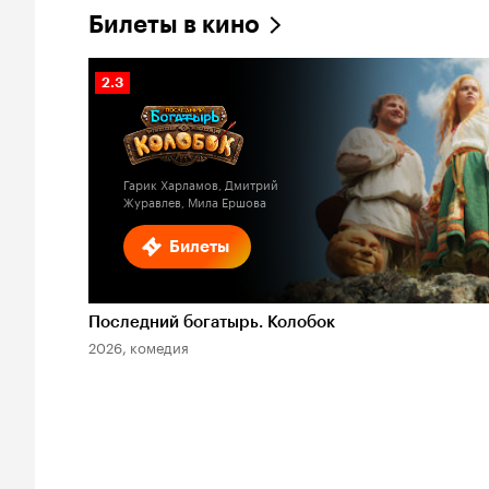
Билеты в кино
Рейтинг
2.3
Кинопоиска
2.3
Гарик Харламов, Дмитрий
Журавлев, Мила Ершова
Билеты
Последний богатырь. Колобок
2026, комедия