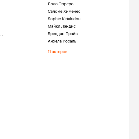
Лоло Эрреро
Саломе Хименес
Sophie Kiriakidou
Майкл Лэндис
Брендан Прайс
...
Анхела Росаль
11 актеров