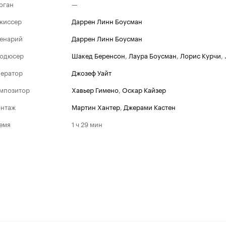
оган
—
жиссер
Даррен Линн Боусман
енарий
Даррен Линн Боусман
одюсер
Шакед Беренсон
,
Лаура Боусман
,
Лорис Курчи
,
ератор
Джозеф Уайт
мпозитор
Хавьер Гимено
,
Оскар Кайзер
нтаж
Мартин Хантер
,
Джерами Кастен
емя
1 ч 29 мин