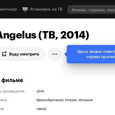
инотеатр
Установить на ТВ
Angelus (ТВ, 2014)
Здесь можно отмет
Буду смотреть
сериал просм
 фильме
д производства
2014
рана
Великобритания
,
Италия
,
Испания
нр
ужасы