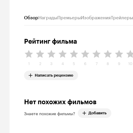
Обзор
Награды
Премьеры
Изображения
Трейлеры
Рейтинг фильма
1
2
3
4
5
6
7
8
9
10
Написать рецензию
Нет похожих фильмов
Знаете похожие фильмы?
Добавить