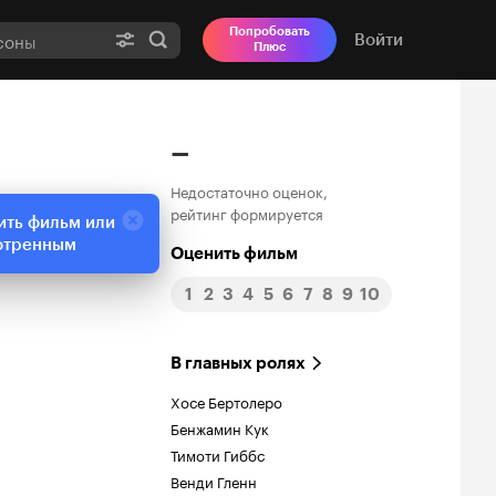
Попробовать
Войти
Плюс
–
Недостаточно оценок,
рейтинг формируется
ить фильм или
отренным
Оценить фильм
1
2
3
4
5
6
7
8
9
10
В главных ролях
Хосе Бертолеро
Бенжамин Кук
Тимоти Гиббс
Венди Гленн