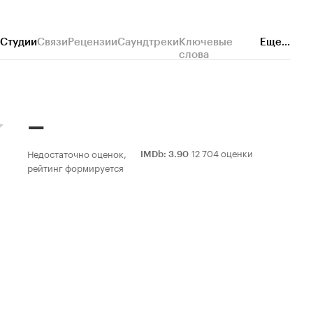
Студии
Связи
Рецензии
Саундтреки
Ключевые
Еще...
слова
–
12 704 оценки
Недостаточно оценок,
IMDb
:
3.90
рейтинг формируется