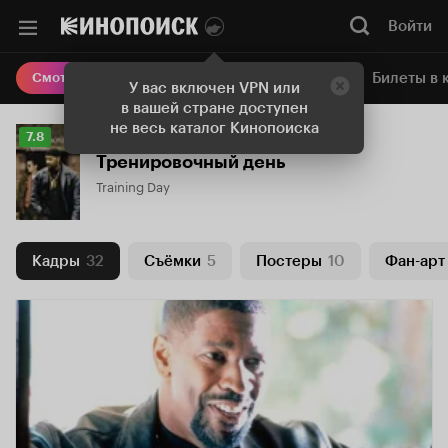
Войти
Онлайн-кинотеатр
Билеты в 
Смотреть кино
У вас включен VPN или
в вашей стране доступен
не весь каталог Кинопоиска
Рейтинг
7.8
Кинопоиска
Тренировочный день
7.8
Training Day
Кадры
32
Съёмки
5
Постеры
10
Фан-арт