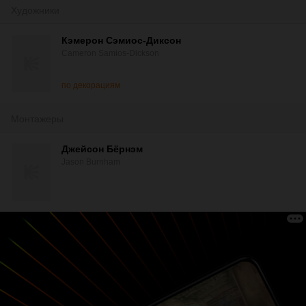
Художники
Кэмерон Сэмиос-Диксон
Cameron Samios-Dickson
по декорациям
Монтажеры
Джейсон Бёрнэм
Jason Burnham