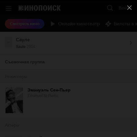
Войти
Онлайн-кинотеатр
Билеты в 
Смотреть кино
Сауле
Saule
2014
Съемочная группа
Режиссеры
Эмануэль Сен-Пьер
Emanuel St-Pierre
Актеры