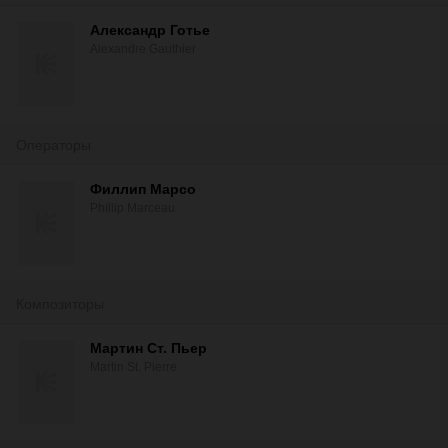
Александр Готье
Alexandre Gauthier
Операторы
Филлип Марсо
Phillip Marceau
Композиторы
Мартин Ст. Пьер
Martin St. Pierre