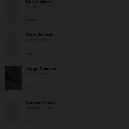
Нико Ганьон
Nico Gagnon
Antoine
Луис Лякомб
Louis Lacombe
Lon
Андре Лакосте
André Lacoste
Ral
Саймон Россо
Simon Rousseau
Ugo