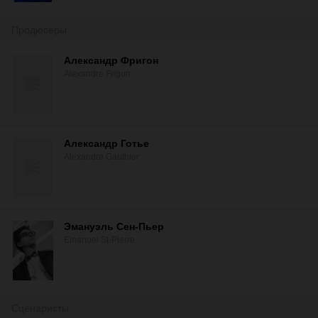
Продюсеры
Александр Фригон
Alexandre Frigon
Александр Готье
Alexandre Gauthier
Эмануэль Сен-Пьер
Emanuel St-Pierre
Сценаристы