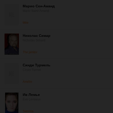
Марио Сен-Аманд
Mario Saint-Amand
Mile
Николас Симар
Nicholas Simard
The janitor
Синди Турмель
Cindy Turmel
Amélie
Ив Лемье
Ève Lemieux
Sabrina