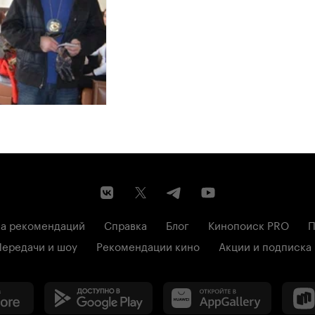
а рекомендаций
Справка
Блог
Кинопоиск PRO
П
Передачи и шоу
Рекомендации кино
Акции и подписка