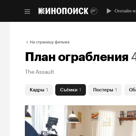
Онлайн-к
На страницу фильма
План ограбления
The Assault
Кадры
1
Съёмки
1
Постеры
1
Об