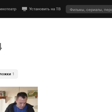
инотеатр
Установить на ТВ
4
ложки
1