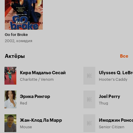
Go for Broke
2002, комедия
Актёры
Все
Кира Мадальо Сесай
Ulysses Q. LeB
Charlotte / Venom
Hooter's Caddy
Эрика Рингор
Joel Perry
Red
Thug
Жан-Клод Ла Марр
Имоджин Ронс
Mouse
Senior Citizen