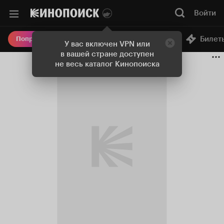
Войти
Онлайн-кинотеатр
Билет
Попробовать Плюс
У вас включен VPN или
в вашей стране доступен
не весь каталог Кинопоиска