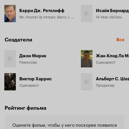
Бэрри Дж. Ретклифф
Исайя Бернард
Mr. Hooter (в титрах: Barry J. Ratcliffe)
14 Year old boy
Создатели
Все
Джон Мирик
Жан-Клод Ла 
Режиссёр
Сценарист
Виктор Харрис
Альберт С. Ше
Сценарист
Продюсер
Рейтинг фильма
Оцените фильм, чтобы у него поскорее появился