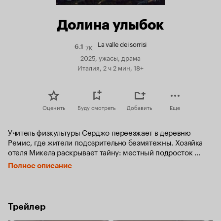
Долина улыбок
La valle dei sorrisi
7K
Рейтинг
6.1
Кинопоиска
2025, ужасы, драма
6.1
Италия, 2 ч 2 мин, 18+
Оценить
Буду смотреть
Добавить
Еще
Учитель физкультуры Серджо переезжает в деревню 
Ремис, где жители подозрительно безмятежны. Хозяйка 
отеля Микела раскрывает тайну: местный подросток 
Маттео — проводник, который через объятия забирает 
Полное описание
боль у людей и связывает их с мертвыми. Но за покой 
нужно платить.
Трейлер