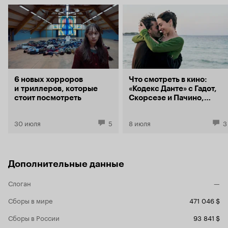
6 новых хорроров
Что смотреть в кино:
и триллеров, которые
«Кодекс Данте» с Гадот,
стоит посмотреть
Скорсезе и Пачино,
«Живая ярость» из
Гонконга и летний
30 июля
5
8 июля
3
«Кинопорт»
Дополнительные данные
Слоган
—
Сборы в мире
471 046 $
Сборы в России
93 841 $