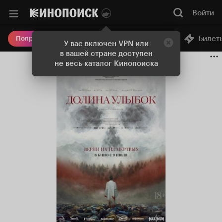
Войти
Онлайн-кинотеатр
Билет
Попробовать Плюс
У вас включен VPN или
в вашей стране доступен
не весь каталог Кинопоиска