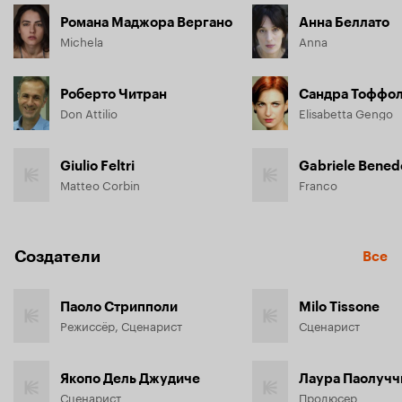
Романа Маджора Вергано
Анна Беллато
Michela
Anna
Роберто Читран
Сандра Тоффол
Don Attilio
Elisabetta Gengo
Giulio Feltri
Gabriele Benede
Matteo Corbin
Franco
Создатели
Все
Паоло Стрипполи
Milo Tissone
Режиссёр, Сценарист
Сценарист
Якопо Дель Джудиче
Лаура Паолучч
Сценарист
Продюсер