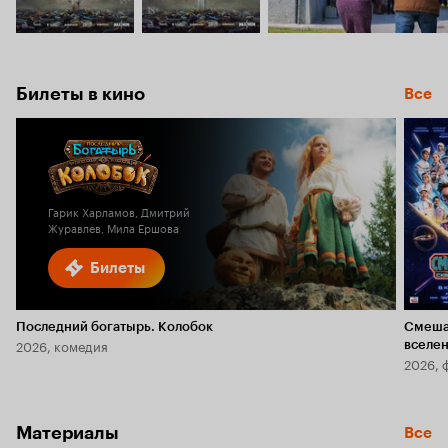
Билеты в кино
Все
Гарик Харламов, Дмитрий
Журавлев, Мила Ершова
Билеты
Последний богатырь. Колобок
Смеша
2026, комедия
вселе
2026, 
Материалы
Все