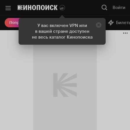
Войти
Онлайн-кинотеатр
Билет
Попробовать Плюс
У вас включен VPN или
в вашей стране доступен
не весь каталог Кинопоиска