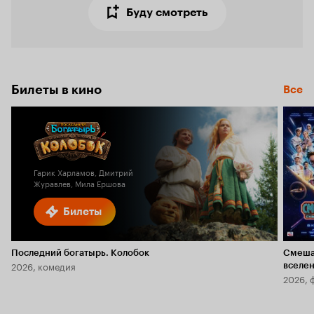
Буду смотреть
Билеты в кино
Все
Гарик Харламов, Дмитрий
Журавлев, Мила Ершова
Билеты
Последний богатырь. Колобок
Смеша
2026, комедия
вселе
2026, 