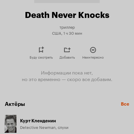
Death Never Knocks
триллер
США, 1 ч 30 мин
Буду смотреть
Добавить
Неинтересно
Информации пока нет,
но это временно — скоро все добавим.
Актёры
Все
Курт Кленденин
Detective Newman, слухи