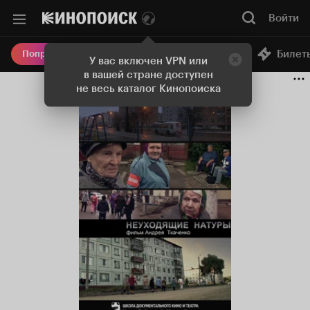
Войти
Онлайн-кинотеатр
Билет
Попробовать Плюс
У вас включен VPN или
в вашей стране доступен
не весь каталог Кинопоиска