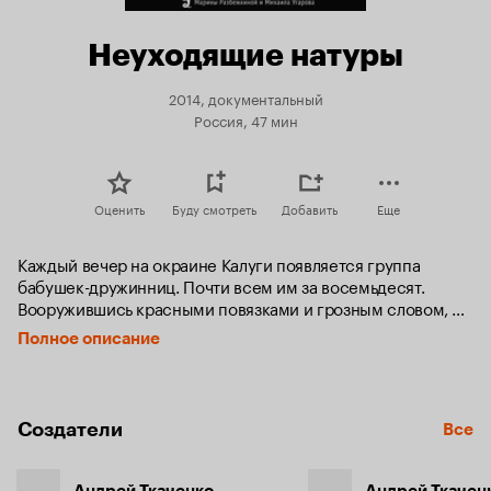
Неуходящие натуры
2014, документальный
Россия, 47 мин
Оценить
Буду смотреть
Добавить
Еще
Каждый вечер на окраине Калуги появляется группа 
бабушек-дружинниц. Почти всем им за восемьдесят. 
Вооружившись красными повязками и грозным словом, 
они выходят наводить порядок в своём районе. Местным 
Полное описание
пьяницам выпивать во дворе стало гораздо сложнее.
Создатели
Все