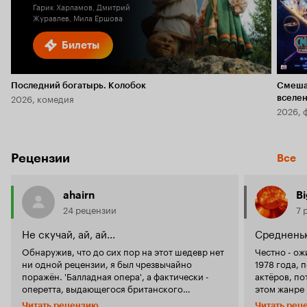
Гарик Харламов, Дмитрий
Журавлев, Мила Ершова
Билеты
Последний богатырь. Колобок
Смеша
2026, комедия
вселе
2026, 
Рецензии
Все
ahairn
Bi
24 рецензии
7 
Не скучай, ай, ай...
Среднень
Обнаружив, что до сих пор на этот шедевр нет
Честно - ож
ни одной рецензии, я был чрезвычайно
1978 года, 
поражён. 'Балладная опера', а фактически -
актёров, пот
оперетта, выдающегося британского
этом жанре
комедиографа Ричарда Бринсли Шеридана
планеты всей', считаю.
Читать рецензию
Читать рец