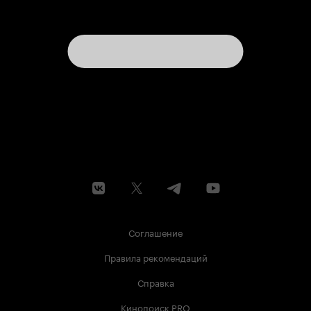
Соглашение
Правила рекомендаций
Справка
Кинопоиск PRO