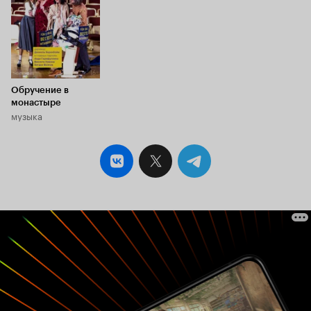
присутствует для меня в этом фильме, являются
актёры, играющие молодых героев. Пожалуй,
они чересчур серьёзны и романтичны для
'Дуэньи', написанной и снятой с истинно
английской ироничной, но сочувственной
отстранённостью, взглядом на героев, как на
марионеток. Но этот небольшой минус
Обручение в
совершенно не портит блестящий фильм.
монастыре
Только 10 из 10
музыка