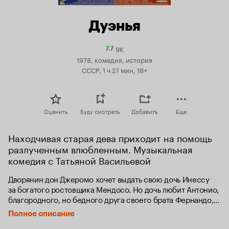
Дуэнья
9K
Рейтинг
7.7
Кинопоиска
1978, комедия, история
7.7
СССР, 1 ч 27 мин, 18+
Оценить
Буду смотреть
Добавить
Еще
Находчивая старая дева приходит на помощь 
разлученным влюбленным. Музыкальная 
комедия с Татьяной Васильевой
Дворянин дон Джеромо хочет выдать свою дочь Инессу 
за богатого ростовщика Мендосо. Но дочь любит Антонио, 
благородного, но бедного друга своего брата Фернандо, 
и сердце её разбито. Тем временем дуэнья Доротея, 
Полное описание
воспитательница Инессы, решает прибрать к рукам 