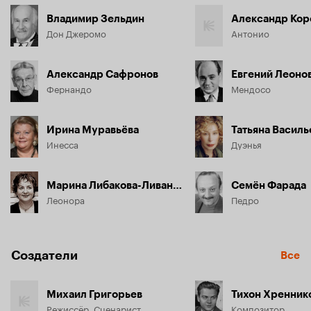
Владимир Зельдин
Александр Кор
Дон Джеромо
Антонио
Александр Сафронов
Евгений Леоно
Фернандо
Мендосо
Ирина Муравьёва
Татьяна Василь
Инесса
Дуэнья
Марина Либакова-Ливанова
Семён Фарада
Леонора
Педро
Создатели
Все
Михаил Григорьев
Тихон Хренник
Режиссёр, Сценарист
Композитор