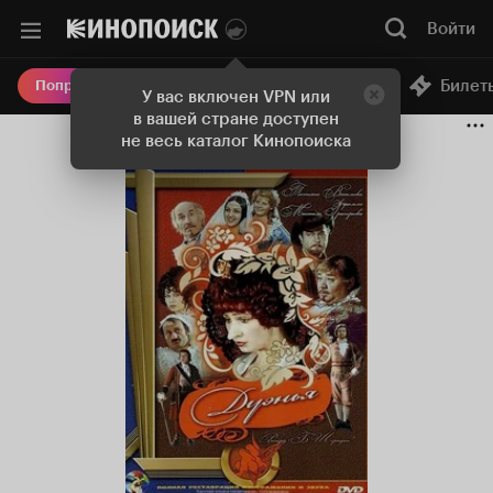
Войти
Онлайн-кинотеатр
Билет
Попробовать Плюс
У вас включен VPN или
в вашей стране доступен
не весь каталог Кинопоиска