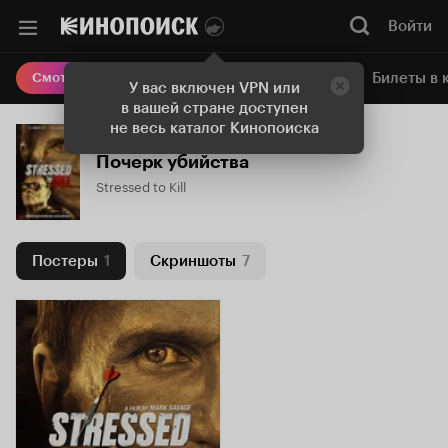
Войти
Онлайн-кинотеатр
Билеты в 
Смотреть кино
У вас включен VPN или
в вашей стране доступен
не весь каталог Кинопоиска
Почерк убийства
Stressed to Kill
Постеры
1
Скриншоты
7