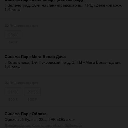
г. Зеленоград, 18-й км Ленинградского ш., ТРЦ «Zеленопарк»,
1-й этаж
Пушкинская карта
2D
23:00
670 ₽
Синема Парк Мега Белая Дача
г. Котельники, 1-й Покровский пр-д, 1, ТЦ «Мега Белая Дача»,
1-й этаж
Пушкинская карта
2D
21:20
23:55
800 ₽
800 ₽
Синема Парк Облака
Ореховый бульв., 22а, ТРК «Облака»
Домодедовская
,
Красногвардейская
,
Зябликово