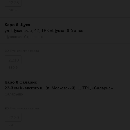
22:25
610 ₽
Каро 6 Щука
ул. Щукинская, 42, ТРК «Щука», 6-й этаж
Щукинская
,
Стрешнево
Пушкинская карта
2D
21:10
630 ₽
Каро 8 Саларис
23-й км Киевского ш. (п. Московский), 1, ТРЦ «Саларис»
Саларьево
Пушкинская карта
2D
22:20
770 ₽