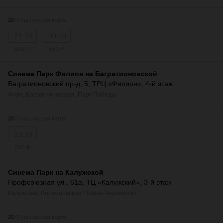
Пушкинская карта
2D
21:20
00:40
600 ₽
550 ₽
Синема Парк Филион на Багратионовской
Багратионовский пр-д, 5, ТРЦ «Филион», 4-й этаж
Фили
,
Багратионовская
,
Парк Победы
Пушкинская карта
2D
23:50
510 ₽
Синема Парк на Калужской
Профсоюзная ул., 61а, ТЦ «Калужский», 3-й этаж
Калужская
,
Воронцовская
,
Новые Черёмушки
Пушкинская карта
2D