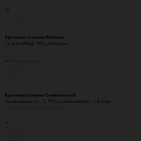
2D
21:45
Кронверк Синема Вэйпарк
71-й км МКАД, ТРЦ «Вэйпарк»
Пушкинская карта
2D
23:50
520 ₽
Кронверк Синема Семёновский
Семёновская пл., 1, ТРЦ «Семёновский», 2-й этаж
Семёновская
,
Электрозаводская
2D
22:05
740 ₽