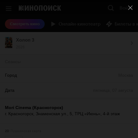
Войти
Онлайн-кинотеатр
Билеты в 
Смотреть кино
Холоп 3
2026
Сеансы
Город
Москва
Дата
пятница, 07 августа
Mori Cinema (Красногорск)
г. Красногорск, Знаменская ул., 5, ТРЦ «Июнь», 4-й этаж
Пушкинская карта
2D