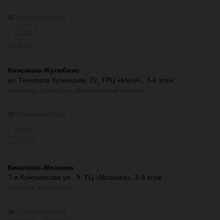
Пушкинская карта
2D
22:40
от 600 ₽
Киномакс-Жулебино
ул. Генерала Кузнецова, 22, ТРЦ «Миля», 3-й этаж
Жулебино
,
Котельники
,
Лермонтовский проспект
Пушкинская карта
2D
22:40
от 560 ₽
Киномакс-Мозаика
7-я Кожуховская ул., 9, ТЦ «Мозаика», 3-й этаж
Дубровка
,
Кожуховская
Пушкинская карта
2D