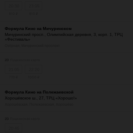
20:30
23:05
810 ₽
810 ₽
Формула Кино на Мичуринском
Мичуринский просп., Олимпийская деревня, 3, корп. 1, ТРЦ
«Фестиваль»
Озёрная
,
Мичуринский проспект
Пушкинская карта
2D
21:05
22:20
770 ₽
1000 ₽
Формула Кино на Полежаевской
Хорошёвское ш., 27, ТРЦ «Хорошо!»
Хорошёвская
,
Полежаевская
,
Хорошёво
Пушкинская карта
2D
20:45