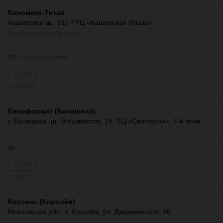
Киномакс-Титан
Каширское ш., 61г, ТРЦ «Каширская Плаза»
Домодедовская
,
Орехово
Пушкинская карта
2D
22:35
от 640 ₽
Киноформат (Балашиха)
г. Балашиха, ш. Энтузиастов, 1б, ТЦ «Светофор», 4-й этаж
2D
22:00
550 ₽
Костино (Королёв)
Московская обл., г. Королёв, ул. Дзержинского, 26