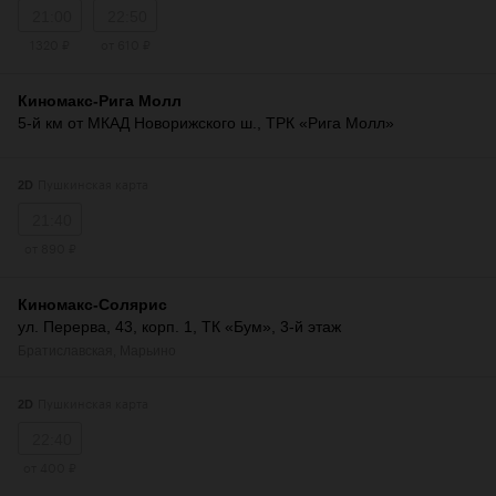
21:00
22:50
1320 ₽
от 610 ₽
Киномакс-Рига Молл
5-й км от МКАД Новорижского ш., ТРК «Рига Молл»
Пушкинская карта
2D
21:40
от 890 ₽
Киномакс-Солярис
ул. Перерва, 43, корп. 1, ТК «Бум», 3-й этаж
Братиславская
,
Марьино
Пушкинская карта
2D
22:40
от 400 ₽