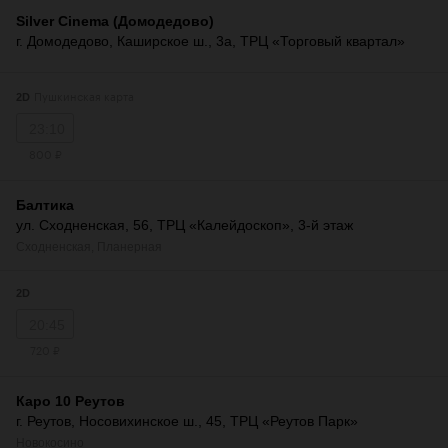
Silver Cinema (Домодедово)
г. Домодедово, Каширское ш., 3а, ТРЦ «Торговый квартал»
Пушкинская карта
2D
23:10
800 ₽
Балтика
ул. Сходненская, 56, ТРЦ «Калейдоскоп», 3-й этаж
Сходненская
,
Планерная
2D
20:45
720 ₽
Каро 10 Реутов
г. Реутов, Носовихинское ш., 45, ТРЦ «Реутов Парк»
Новокосино