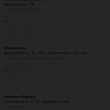
Щёлковское ш., 75
Щёлковская
,
Первомайская
Пушкинская карта
2D
22:30
23:50
800 ₽
700 ₽
Киномакс-XL
Дмитровское ш., 89, ТРЦ «XL Дмитровка», 2-й этаж
Селигерская
,
Верхние Лихоборы
,
Яхромская
Пушкинская карта
2D
22:40
700 ₽
Киномакс-Водный
Головинское ш., 5, ТЦ «Водный», 3 этаж
Водный стадион