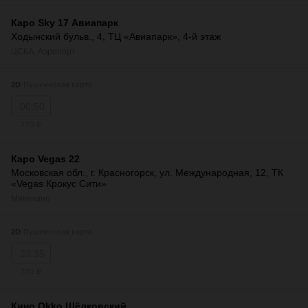
Каро Sky 17 Авиапарк
Ходынский бульв., 4, ТЦ «Авиапарк», 4-й этаж
ЦСКА
,
Аэропорт
Пушкинская карта
2D
00:50
770 ₽
Каро Vegas 22
Московская обл., г. Красногорск, ул. Международная, 12, ТК
«Vegas Крокус Сити»
Мякинино
Пушкинская карта
2D
23:35
770 ₽
Кино Okko Щёлковский