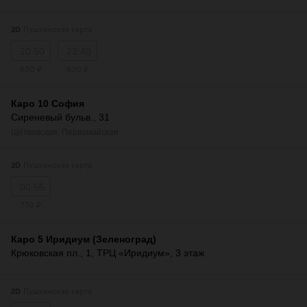
Пушкинская карта
2D
20:50
23:40
630 ₽
630 ₽
Каро 10 София
Сиреневый бульв., 31
Щёлковская
,
Первомайская
Пушкинская карта
2D
00:55
770 ₽
Каро 5 Иридиум (Зеленоград)
Крюковская пл., 1, ТРЦ «Иридиум», 3 этаж
Пушкинская карта
2D