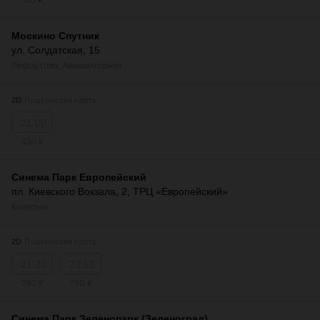
Москино Спутник
ул. Солдатская, 15
Лефортово
,
Авиамоторная
Пушкинская карта
2D
21:00
420 ₽
Синема Парк Европейский
пл. Киевского Вокзала, 2, ТРЦ «Европейский»
Киевская
Пушкинская карта
2D
21:20
23:55
790 ₽
790 ₽
Синема Парк Зеленопарк (Зеленоград)