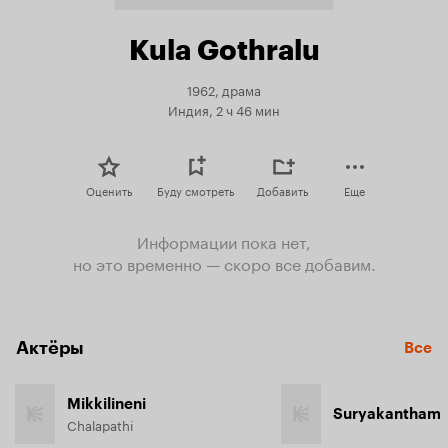
Kula Gothralu
1962, драма
Индия, 2 ч 46 мин
Оценить
Буду смотреть
Добавить
Еще
Информации пока нет,
но это временно — скоро все добавим.
Актёры
Все
Mikkilineni
Suryakantham
Chalapathi