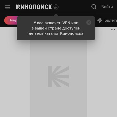
Войти
Онлайн-кинотеатр
Билет
Попробовать Плюс
У вас включен VPN или
в вашей стране доступен
не весь каталог Кинопоиска