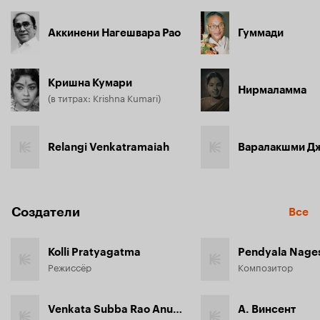
Аккинени Нагешвара Рао
Гуммади
Кришна Кумари
Нирмаламма
(в титрах: Krishna Kumari)
Relangi Venkatramaiah
Варалакшми Д
Создатели
Все
Kolli Pratyagatma
Pendyala Nage
Режиссёр
Композитор
Venkata Subba Rao Anumolu
А. Винсент