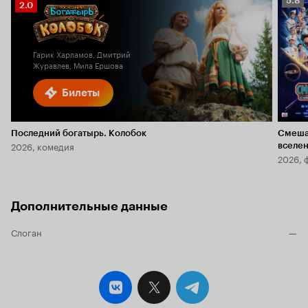
5.8
Рейтинг
2.0
Кино
Кинопоиска
5.8
2.0
Гарик Харламов, Дмитрий
Журавлев, Мила Ершова
Билеты
Последний богатырь. Колобок
Смеша
2026, комедия
вселе
2026, 
Дополнительные данные
Слоган
—