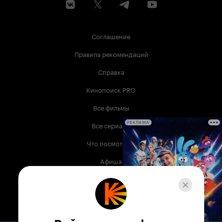
Соглашение
Правила рекомендаций
Справка
Кинопоиск PRO
Все фильмы
Все сериалы
РЕКЛАМА
Что посмотреть
Афиша
Музыка
Телепрограмма
Книги