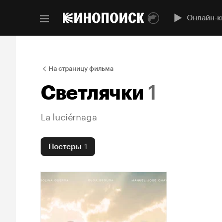
Онлайн-к
На страницу фильма
Светлячки
1
La luciérnaga
Постеры
1