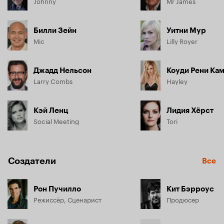
Johnny
Mr James
Билли Зейн
Уитни Мур
Mic
Lilly Royer
Джадд Нельсон
Коуди Рени Ка
Larry Combs
Hayley
Кэй Ленц
Лидия Хёрст
Social Meeting
Tori
Создатели
Все
Рон Пучилло
Кит Бэрроус
Режиссёр, Сценарист
Продюсер