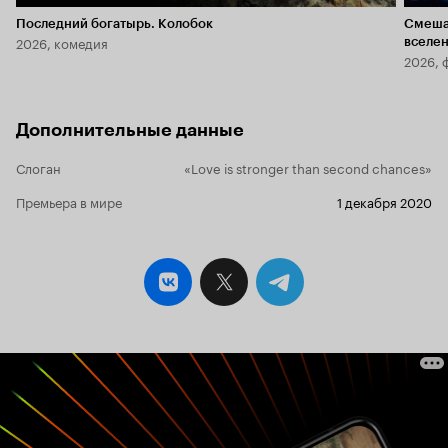
Последний богатырь. Колобок
Смеша
2026, комедия
вселе
2026, 
Дополнительные данные
Слоган
«Love is stronger than second chances»
Премьера в мире
1 декабря 2020