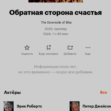
Обратная сторона счастья
The Downside of Bliss
2020, триллер
США, 1 ч 40 мин
Оценить
Буду смотреть
Добавить
Еще
Информации пока нет,
но это временно — скоро все добавим.
Актёры
Все
Эрик Робертс
Питер Джейсо