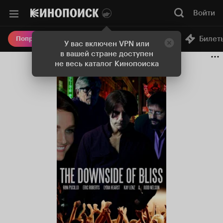
Войти
Онлайн-кинотеатр
Билет
Попробовать Плюс
У вас включен VPN или
в вашей стране доступен
не весь каталог Кинопоиска