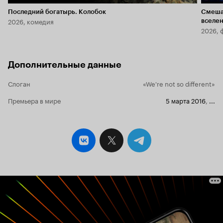
Последний богатырь. Колобок
Смеша
2026, комедия
вселе
2026, 
Дополнительные данные
Слоган
«We're not so different»
Премьера в мире
5 марта 2016
,
...