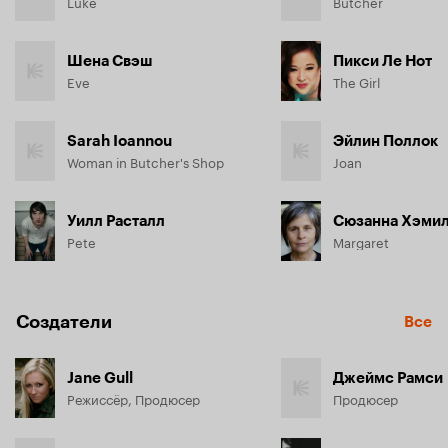
Luke
Butcher
Шена Свэш
Пикси Ле Нот
Eve
The Girl
Sarah Ioannou
Эйлин Поллок
Woman in Butcher's Shop
Joan
Уилл Расталл
Сюзанна Хэми
Pete
Margaret
Создатели
Все
Jane Gull
Джеймс Рамси
Режиссёр, Продюсер
Продюсер