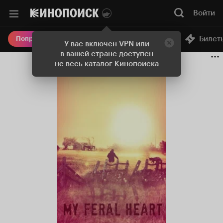
Войти
Онлайн-кинотеатр
Билет
Попробовать Плюс
У вас включен VPN или
в вашей стране доступен
не весь каталог Кинопоиска