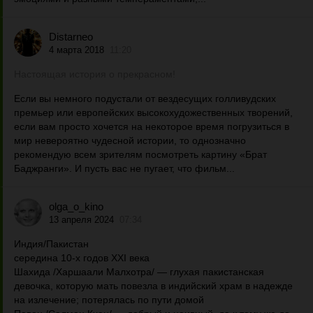
Distarneo
4 марта 2018
11:20
Настоящая история о прекрасном!
Если вы немного подустали от вездесущих голливудских
премьер или европейских высокохудожественных творений,
если вам просто хочется на некоторое время погрузиться в
мир невероятно чудесной истории, то однозначно
рекомендую всем зрителям посмотреть картину «Брат
Баджранги». И пусть вас не пугает, что фильм...
olga_o_kino
13 апреля 2024
07:34
Индия/Пакистан
середина 10-х годов XXI века
Шахида /Харшаали Малхотра/ — глухая пакистанская
девочка, которую мать повезла в индийский храм в надежде
на излечение; потерялась по пути домой