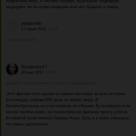
индийское кино, я смотрю первая, тщательно подбирая,
выдержит ли он повествование или нет. Бывало и такое,...
etotakmilo
17 июня 2016
01:39
Смотреть всем
...
Assassins17
20 мая 2016
18:45
Давайте перестанем все вместе враждовать!
Этот фильм стал одним из самых кассовых за всю историю
Болливуда, собрав 650 крор по всему миру. В
Великобритании он стал вторым по сборам. Естественно я не
могла пройти мимо, не посмотрев на причину такого успеха.
В главной роли снялся Салман Кхан. Хоть я к нему отношусь
не очень однозначно,...