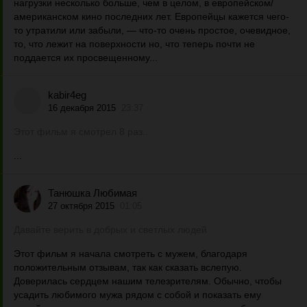
нагрузки несколько больше, чем в целом, в европейском/
американском кино последних лет. Европейцы кажется чего-
то утратили или забыли, — что-то очень простое, очевидное,
то, что лежит на поверхности но, что теперь почти не
поддается их просвещенному...
kabir4eg
16 декабря 2015
23:37
Этот фильм я смотрел 8 раз..
...
Танюшка Любимая
27 октября 2015
01:05
Давайте верить в добрых и светлых людей
Этот фильм я начала смотреть с мужем, благодаря
положительным отзывам, так как сказать вслепую.
Доверилась сердцем нашим телезрителям. Обычно, чтобы
усадить любимого мужа рядом с собой и показать ему