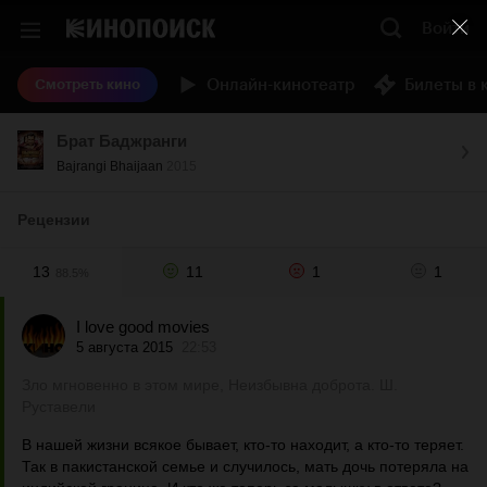
Войти
Онлайн-кинотеатр
Билеты в 
Смотреть кино
Брат Баджранги
Bajrangi Bhaijaan
2015
Рецензии
13
11
1
1
88.5%
I love good movies
5 августа 2015
22:53
Зло мгновенно в этом мире, Неизбывна доброта. Ш.
Руставели
В нашей жизни всякое бывает, кто-то находит, а кто-то теряет.
Так в пакистанской семье и случилось, мать дочь потеряла на