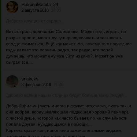
HakunaMatata_24
2 августа 2018
17:33
Доброта идущая от сердца.
Вот эта роль полностью Салманова. Может ведь играть, на
разрыв просто, может душу переворачивать и заставлять
сердце сжиматься. Ещё как может. Но, почему то в последние
годы делает это ооочень редко, так редко, что порой
думаешь, что может ему уже уйти из кино?, Может он уже
сыграл всё,...
snakeks
3 февраля 2018
21:46
Здорово если в наших странах будет больше таких людей…
Добрый фильм (пусть многие и скажут, что сказка, пусть так, и
она добрая, воодушевляющая подающая хороший пример),
о чистой душе, которой как часто бывает, по не случайности
попала другая, нуждающаяся в помощи…
Картина красочная, наполнена замечательными видами,
эмоциями и разными темпераментами,...