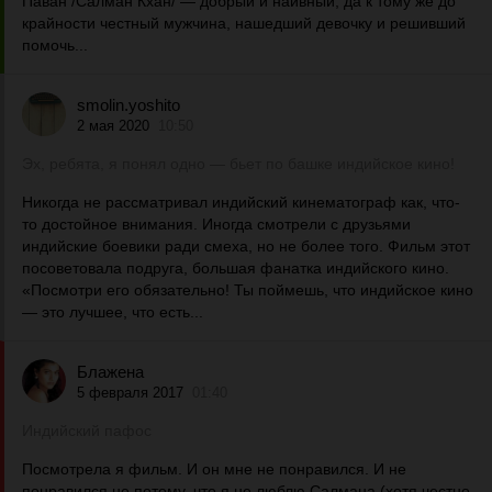
Паван /Салман Кхан/ — добрый и наивный, да к тому же до
крайности честный мужчина, нашедший девочку и решивший
помочь...
smolin.yoshito
2 мая 2020
10:50
Эх, ребята, я понял одно — бьет по башке индийское кино!
Никогда не рассматривал индийский кинематограф как, что-
то достойное внимания. Иногда смотрели с друзьями
индийские боевики ради смеха, но не более того. Фильм этот
посоветовала подруга, большая фанатка индийского кино.
«Посмотри его обязательно! Ты поймешь, что индийское кино
— это лучшее, что есть...
Блажена
5 февраля 2017
01:40
Индийский пафос
Посмотрела я фильм. И он мне не понравился. И не
понравился не потому, что я не люблю Салмана (хотя честно,