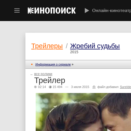
Онлайн-кинотеат
Трейлеры
/
Жребий судьбы
2015
Информация о сериале
»
←
все ролики
Трейлер
02:14
15 494
— 3 июля 2015
файл добавил
SureId