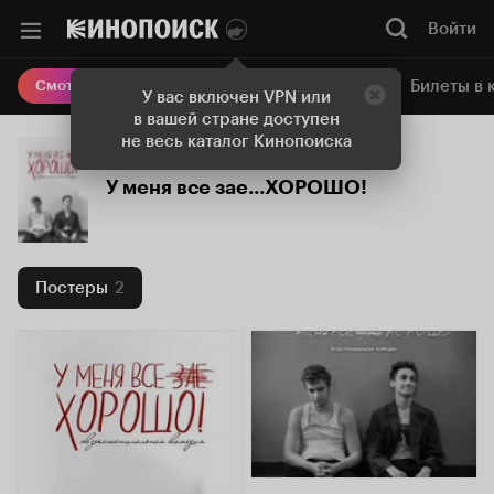
Войти
Онлайн-кинотеатр
Билеты в 
Смотреть кино
У вас включен VPN или
в вашей стране доступен
не весь каталог Кинопоиска
У меня все зае...ХОРОШО!
Постеры
2