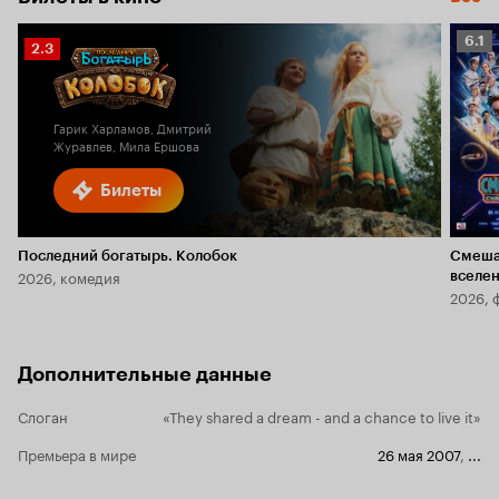
Рейт
6.1
Рейтинг
2.3
Кино
Кинопоиска
6.1
2.3
Гарик Харламов, Дмитрий
Журавлев, Мила Ершова
Билеты
Последний богатырь. Колобок
Смеша
2026, комедия
вселе
2026, 
Дополнительные данные
Слоган
«They shared a dream - and a chance to live it»
Премьера в мире
26 мая 2007
,
...