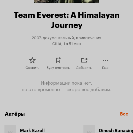
Team Everest: A Himalayan
Journey
2007, документальный, приключения
США, 1 ч 51 мин
Оценить
Буду смотреть
Добавить
Еще
Информации пока нет,
но это временно — скоро все добавим.
Актёры
Все
Mark Ezzell
Dinesh Ranasin