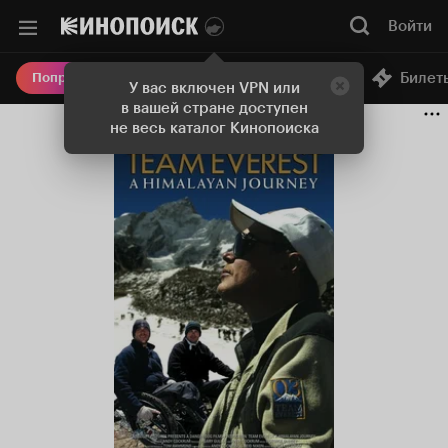
Войти
Онлайн-кинотеатр
Билет
Попробовать Плюс
У вас включен VPN или
в вашей стране доступен
не весь каталог Кинопоиска